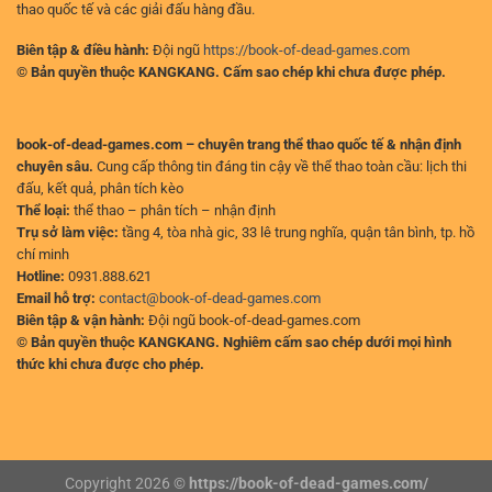
thao quốc tế và các giải đấu hàng đầu.
Biên tập & điều hành:
Đội ngũ
https://book-of-dead-games.com
© Bản quyền thuộc KANGKANG. Cấm sao chép khi chưa được phép.
book-of-dead-games.com – chuyên trang thể thao quốc tế & nhận định
chuyên sâu.
Cung cấp thông tin đáng tin cậy về thể thao toàn cầu: lịch thi
đấu, kết quả, phân tích kèo
Thể loại:
thể thao – phân tích – nhận định
Trụ sở làm việc:
tầng 4, tòa nhà gic, 33 lê trung nghĩa, quận tân bình, tp. hồ
chí minh
Hotline:
0931.888.621
Email hỗ trợ:
contact@book-of-dead-games.com
Biên tập & vận hành:
Đội ngũ book-of-dead-games.com
© Bản quyền thuộc KANGKANG. Nghiêm cấm sao chép dưới mọi hình
thức khi chưa được cho phép.
Copyright 2026 ©
https://book-of-dead-games.com/