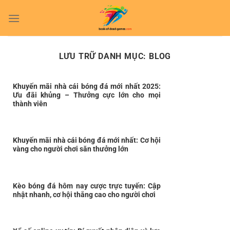
Bỏ
qua
nội
dung
LƯU TRỮ DANH MỤC:
BLOG
Khuyến mãi nhà cái bóng đá mới nhất 2025:
Ưu đãi khủng – Thưởng cực lớn cho mọi
thành viên
Khuyến mãi nhà cái bóng đá mới nhất: Cơ hội
vàng cho người chơi săn thưởng lớn
Kèo bóng đá hôm nay cược trực tuyến: Cập
nhật nhanh, cơ hội thắng cao cho người chơi