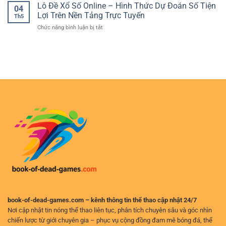
Thẻ
Lô Đề Xổ Số Online – Hình Thức Dự Đoán Số Tiện
Live
Và
04
Chơi
Phạt
–
Lợi Trên Nền Tảng Trực Tuyến
Chọn
Online
Th5
Bóng
Theo
Kèo
ở
Chức năng bình luận bị tắt
Đá
Dõi
Hiệu
Lô
Trực
Diễn
Quả
Đề
Tuyến
Biến
Xổ
–
Trận
Số
Cách
Đấu
Online
Phân
Nhanh
–
Tích
Và
Hình
Và
Chính
Thức
Chọn
Xác
Dự
Kèo
Đoán
Hiệu
Số
Quả
Tiện
Lợi
Trên
Nền
Tảng
Trực
Tuyến
book-of-dead-games.com – kênh thông tin thể thao cập nhật 24/7
Nơi cập nhật tin nóng thể thao liên tục, phân tích chuyên sâu và góc nhìn
chiến lược từ giới chuyên gia – phục vụ cộng đồng đam mê bóng đá, thể