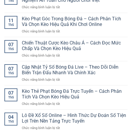
Nghiệm An Toàn Cho Người Chơi Việt
Th5
Trí
Cách
cho
ở
Chức năng bình luận bị tắt
Trực
Phân
người
Dịch
Tuyến:
Tích
chơi
Vụ
Kèo Phạt Góc Trong Bóng Đá – Cách Phân Tích
Cập
Trước
11
hiện
Giải
Nhật
Và Chọn Kèo Hiệu Quả Khi Chơi Online
Khi
đại
Th5
Trí
Xu
Cược
ở
Chức năng bình luận bị tắt
Online
Hướng
Kèo
Hợp
Online
Phạt
Chiến Thuật Cược Kèo Châu Á – Cách Đọc Mức
Pháp
Được
07
Góc
–
Chấp Và Chọn Kèo Hiệu Quả
Quan
Th5
Trong
Xu
Tâm
ở
Chức năng bình luận bị tắt
Bóng
Hướng
Chiến
Đá
Trải
Thuật
Cập Nhật Tỷ Số Bóng Đá Live – Theo Dõi Diễn
–
Nghiệm
07
Cược
Cách
Biến Trận Đấu Nhanh Và Chính Xác
An
Th5
Kèo
Phân
Toàn
ở
Chức năng bình luận bị tắt
Châu
Tích
Cho
Cập
Á
Và
Người
Nhật
Kèo Thẻ Phạt Bóng Đá Trực Tuyến – Cách Phân
–
Chọn
07
Chơi
Tỷ
Cách
Tích Và Chọn Kèo Hiệu Quả
Kèo
Việt
Th5
Số
Đọc
Hiệu
ở
Chức năng bình luận bị tắt
Bóng
Mức
Quả
Kèo
Đá
Chấp
Khi
Thẻ
Lô Đề Xổ Số Online – Hình Thức Dự Đoán Số Tiện
Live
Và
04
Chơi
Phạt
–
Lợi Trên Nền Tảng Trực Tuyến
Chọn
Online
Th5
Bóng
Theo
Kèo
ở
Chức năng bình luận bị tắt
Đá
Dõi
Hiệu