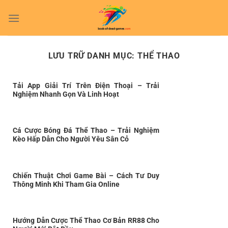
Bỏ
qua
nội
dung
LƯU TRỮ DANH MỤC:
THỂ THAO
Tải App Giải Trí Trên Điện Thoại – Trải
Nghiệm Nhanh Gọn Và Linh Hoạt
Cá Cược Bóng Đá Thể Thao – Trải Nghiệm
Kèo Hấp Dẫn Cho Người Yêu Sân Cỏ
Chiến Thuật Chơi Game Bài – Cách Tư Duy
Thông Minh Khi Tham Gia Online
Hướng Dẫn Cược Thể Thao Cơ Bản RR88 Cho