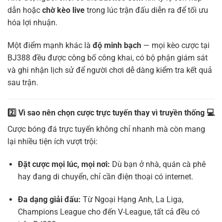
dẫn hoặc
chờ kèo live
trong lúc trận đấu diễn ra để tối ưu
hóa lợi nhuận.
Một điểm mạnh khác là
độ minh bạch
— mọi kèo cược tại
BJ388 đều được công bố công khai, có bộ phận giám sát
và ghi nhận lịch sử để người chơi dễ dàng kiểm tra kết quả
sau trận.
2️⃣ Vì sao nên chọn cược trực tuyến thay vì truyền thống 💻
Cược bóng đá trực tuyến không chỉ nhanh mà còn mang
lại nhiều tiện ích vượt trội:
Đặt cược mọi lúc, mọi nơi:
Dù bạn ở nhà, quán cà phê
hay đang di chuyển, chỉ cần điện thoại có internet.
Đa dạng giải đấu:
Từ Ngoại Hạng Anh, La Liga,
Champions League cho đến V-League, tất cả đều có