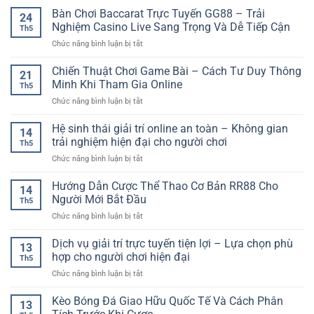
Cược
Bàn Chơi Baccarat Trực Tuyến GG88 – Trải
Thoại
24
Bóng
–
Nghiệm Casino Live Sang Trọng Và Dễ Tiếp Cận
Th5
Đá
Trải
ở
Chức năng bình luận bị tắt
Thể
Nghiệm
Bàn
Thao
Nhanh
Chơi
Chiến Thuật Chơi Game Bài – Cách Tư Duy Thông
–
Gọn
21
Baccarat
Trải
Minh Khi Tham Gia Online
Và
Th5
Trực
Nghiệm
Linh
ở
Chức năng bình luận bị tắt
Tuyến
Kèo
Hoạt
Chiến
GG88
Hấp
Thuật
Hệ sinh thái giải trí online an toàn – Không gian
–
Dẫn
14
Chơi
Trải
trải nghiệm hiện đại cho người chơi
Cho
Th5
Game
Nghiệm
Người
ở
Chức năng bình luận bị tắt
Bài
Casino
Yêu
Hệ
–
Live
Sân
sinh
Hướng Dẫn Cược Thể Thao Cơ Bản RR88 Cho
Cách
Sang
14
Cỏ
thái
Tư
Người Mới Bắt Đầu
Trọng
Th5
giải
Duy
Và
ở
Chức năng bình luận bị tắt
trí
Thông
Dễ
Hướng
online
Minh
Tiếp
Dẫn
Dịch vụ giải trí trực tuyến tiện lợi – Lựa chọn phù
an
Khi
13
Cận
Cược
toàn
hợp cho người chơi hiện đại
Tham
Th5
Thể
–
Gia
ở
Chức năng bình luận bị tắt
Thao
Không
Online
Dịch
Cơ
gian
vụ
Kèo Bóng Đá Giao Hữu Quốc Tế Và Cách Phân
Bản
trải
13
giải
RR88
nghiệm