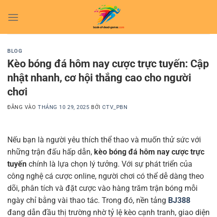
Bỏ
qua
nội
dung
BLOG
Kèo bóng đá hôm nay cược trực tuyến: Cập
nhật nhanh, cơ hội thắng cao cho người
chơi
ĐĂNG VÀO
THÁNG 10 29, 2025
BỞI
CTV_PBN
Nếu bạn là người yêu thích thể thao và muốn thử sức với
những trận đấu hấp dẫn,
kèo bóng đá hôm nay cược trực
tuyến
chính là lựa chọn lý tưởng. Với sự phát triển của
công nghệ cá cược online, người chơi có thể dễ dàng theo
dõi, phân tích và đặt cược vào hàng trăm trận bóng mỗi
ngày chỉ bằng vài thao tác. Trong đó, nền tảng
BJ388
đang dẫn đầu thị trường nhờ tỷ lệ kèo cạnh tranh, giao diện