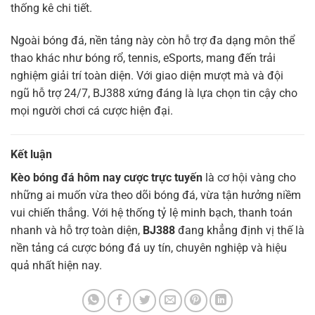
thống kê chi tiết.
Ngoài bóng đá, nền tảng này còn hỗ trợ đa dạng môn thể
thao khác như bóng rổ, tennis, eSports, mang đến trải
nghiệm giải trí toàn diện. Với giao diện mượt mà và đội
ngũ hỗ trợ 24/7, BJ388 xứng đáng là lựa chọn tin cậy cho
mọi người chơi cá cược hiện đại.
Kết luận
Kèo bóng đá hôm nay cược trực tuyến
là cơ hội vàng cho
những ai muốn vừa theo dõi bóng đá, vừa tận hưởng niềm
vui chiến thắng. Với hệ thống tỷ lệ minh bạch, thanh toán
nhanh và hỗ trợ toàn diện,
BJ388
đang khẳng định vị thế là
nền tảng cá cược bóng đá uy tín, chuyên nghiệp và hiệu
quả nhất hiện nay.