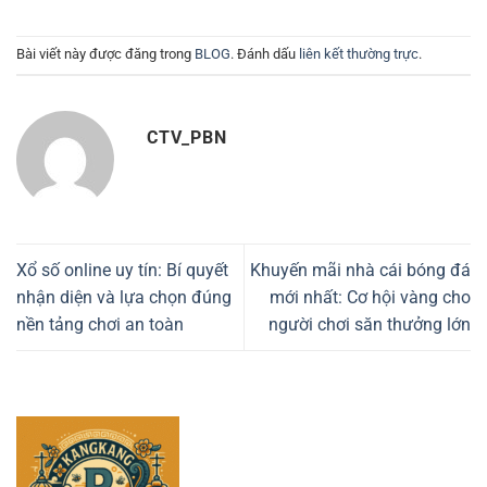
Bài viết này được đăng trong
BLOG
. Đánh dấu
liên kết thường trực
.
CTV_PBN
Xổ số online uy tín: Bí quyết
Khuyến mãi nhà cái bóng đá
nhận diện và lựa chọn đúng
mới nhất: Cơ hội vàng cho
nền tảng chơi an toàn
người chơi săn thưởng lớn