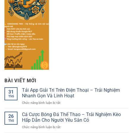
BÀI VIẾT MỚI
Tải App Giải Trí Trên Điện Thoại – Trải Nghiệm
31
Nhanh Gọn Và Linh Hoạt
Th5
ở
Chức năng bình luận bị tắt
Tải
App
Cá Cược Bóng Đá Thể Thao – Trải Nghiệm Kèo
26
Giải
Hấp Dẫn Cho Người Yêu Sân Cỏ
Th5
Trí
ở
Chức năng bình luận bị tắt
Trên
Cá
Điện