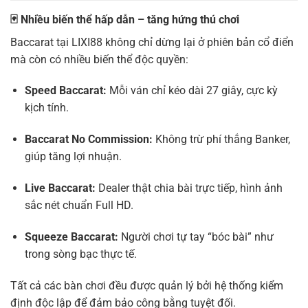
🃏 Nhiều biến thể hấp dẫn – tăng hứng thú chơi
Baccarat tại LIXI88 không chỉ dừng lại ở phiên bản cổ điển
mà còn có nhiều biến thể độc quyền:
Speed Baccarat:
Mỗi ván chỉ kéo dài 27 giây, cực kỳ
kịch tính.
Baccarat No Commission:
Không trừ phí thắng Banker,
giúp tăng lợi nhuận.
Live Baccarat:
Dealer thật chia bài trực tiếp, hình ảnh
sắc nét chuẩn Full HD.
Squeeze Baccarat:
Người chơi tự tay “bóc bài” như
trong sòng bạc thực tế.
Tất cả các bàn chơi đều được quản lý bởi hệ thống kiểm
định độc lập để đảm bảo công bằng tuyệt đối.