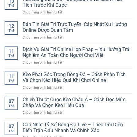
13
giải
RR88
Tích Trước Khi Cược
nghiệm
Th5
trí
Cho
hiện
ở
Chức năng bình luận bị tắt
trực
Người
đại
Kèo
tuyến
Mới
cho
Bóng
Bản Tin Giải Trí Trực Tuyến: Cập Nhật Xu Hướng
tiện
Bắt
12
người
Đá
lợi
Online Được Quan Tâm
Đầu
chơi
Th5
Giao
–
ở
Chức năng bình luận bị tắt
Hữu
Lựa
Bản
Quốc
chọn
Tin
Dịch Vụ Giải Trí Online Hợp Pháp – Xu Hướng Trải
Tế
phù
11
Giải
Và
Nghiệm An Toàn Cho Người Chơi Việt
hợp
Th5
Trí
Cách
cho
ở
Chức năng bình luận bị tắt
Trực
Phân
người
Dịch
Tuyến:
Tích
chơi
Vụ
Kèo Phạt Góc Trong Bóng Đá – Cách Phân Tích
Cập
Trước
11
hiện
Giải
Nhật
Và Chọn Kèo Hiệu Quả Khi Chơi Online
Khi
đại
Th5
Trí
Xu
Cược
ở
Chức năng bình luận bị tắt
Online
Hướng
Kèo
Hợp
Online
Phạt
Chiến Thuật Cược Kèo Châu Á – Cách Đọc Mức
Pháp
Được
07
Góc
–
Chấp Và Chọn Kèo Hiệu Quả
Quan
Th5
Trong
Xu
Tâm
ở
Chức năng bình luận bị tắt
Bóng
Hướng
Chiến
Đá
Trải
Thuật
Cập Nhật Tỷ Số Bóng Đá Live – Theo Dõi Diễn
–
Nghiệm
07
Cược
Cách
Biến Trận Đấu Nhanh Và Chính Xác
An
Th5
Kèo
Phân
Toàn