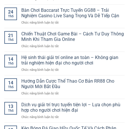
Cá
Điện
Cược
Bàn Chơi Baccarat Trực Tuyến GG88 – Trải
Thoại
24
Bóng
–
Nghiệm Casino Live Sang Trọng Và Dễ Tiếp Cận
Th5
Đá
Trải
ở
Chức năng bình luận bị tắt
Thể
Nghiệm
Bàn
Thao
Nhanh
Chơi
Chiến Thuật Chơi Game Bài – Cách Tư Duy Thông
–
Gọn
21
Baccarat
Trải
Minh Khi Tham Gia Online
Và
Th5
Trực
Nghiệm
Linh
ở
Chức năng bình luận bị tắt
Tuyến
Kèo
Hoạt
Chiến
GG88
Hấp
Thuật
Hệ sinh thái giải trí online an toàn – Không gian
–
Dẫn
14
Chơi
Trải
trải nghiệm hiện đại cho người chơi
Cho
Th5
Game
Nghiệm
Người
ở
Chức năng bình luận bị tắt
Bài
Casino
Yêu
Hệ
–
Live
Sân
sinh
Hướng Dẫn Cược Thể Thao Cơ Bản RR88 Cho
Cách
Sang
14
Cỏ
thái
Tư
Người Mới Bắt Đầu
Trọng
Th5
giải
Duy
Và
ở
Chức năng bình luận bị tắt
trí
Thông
Dễ
Hướng
online
Minh
Tiếp
Dẫn
Dịch vụ giải trí trực tuyến tiện lợi – Lựa chọn phù
an
Khi
13
Cận
Cược
toàn
hợp cho người chơi hiện đại
Tham
Th5
Thể
–
Gia
ở
Chức năng bình luận bị tắt
Thao
Không
Online
Dịch
Cơ
gian
vụ
Kèo Bóng Đá Giao Hữu Quốc Tế Và Cách Phân
Bản
trải