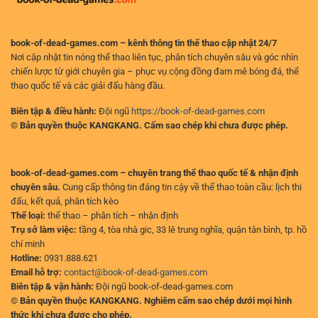
Trực
Tuyến
book-of-dead-games.com – kênh thông tin thể thao cập nhật 24/7
Nơi cập nhật tin nóng thể thao liên tục, phân tích chuyên sâu và góc nhìn
chiến lược từ giới chuyên gia – phục vụ cộng đồng đam mê bóng đá, thể
thao quốc tế và các giải đấu hàng đầu.
Biên tập & điều hành:
Đội ngũ
https://book-of-dead-games.com
© Bản quyền thuộc KANGKANG. Cấm sao chép khi chưa được phép.
book-of-dead-games.com – chuyên trang thể thao quốc tế & nhận định
chuyên sâu.
Cung cấp thông tin đáng tin cậy về thể thao toàn cầu: lịch thi
đấu, kết quả, phân tích kèo
Thể loại:
thể thao – phân tích – nhận định
Trụ sở làm việc:
tầng 4, tòa nhà gic, 33 lê trung nghĩa, quận tân bình, tp. hồ
chí minh
Hotline:
0931.888.621
Email hỗ trợ:
contact@book-of-dead-games.com
Biên tập & vận hành:
Đội ngũ book-of-dead-games.com
© Bản quyền thuộc KANGKANG. Nghiêm cấm sao chép dưới mọi hình
thức khi chưa được cho phép.