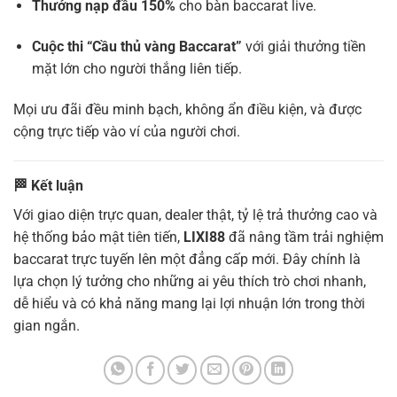
Thưởng nạp đầu 150%
cho bàn baccarat live.
Cuộc thi “Cầu thủ vàng Baccarat”
với giải thưởng tiền
mặt lớn cho người thắng liên tiếp.
Mọi ưu đãi đều minh bạch, không ẩn điều kiện, và được
cộng trực tiếp vào ví của người chơi.
🏁 Kết luận
Với giao diện trực quan, dealer thật, tỷ lệ trả thưởng cao và
hệ thống bảo mật tiên tiến,
LIXI88
đã nâng tầm trải nghiệm
baccarat trực tuyến lên một đẳng cấp mới. Đây chính là
lựa chọn lý tưởng cho những ai yêu thích trò chơi nhanh,
dễ hiểu và có khả năng mang lại lợi nhuận lớn trong thời
gian ngắn.