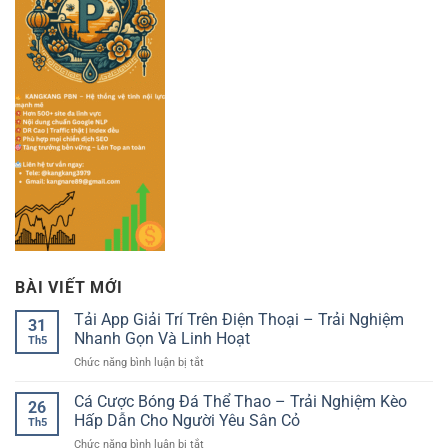
BÀI VIẾT MỚI
Tải App Giải Trí Trên Điện Thoại – Trải Nghiệm
31
Nhanh Gọn Và Linh Hoạt
Th5
ở
Chức năng bình luận bị tắt
Tải
App
Cá Cược Bóng Đá Thể Thao – Trải Nghiệm Kèo
26
Giải
Hấp Dẫn Cho Người Yêu Sân Cỏ
Th5
Trí
ở
Chức năng bình luận bị tắt
Trên