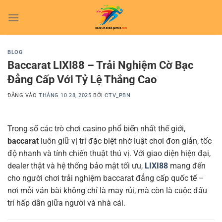
Bỏ
qua
nội
dung
BLOG
Baccarat LIXI88 – Trải Nghiệm Cờ Bạc
Đẳng Cấp Với Tỷ Lệ Thắng Cao
ĐĂNG VÀO
THÁNG 10 28, 2025
BỞI
CTV_PBN
Trong số các trò chơi casino phổ biến nhất thế giới,
baccarat
luôn giữ vị trí đặc biệt nhờ luật chơi đơn giản, tốc
độ nhanh và tính chiến thuật thú vị. Với giao diện hiện đại,
dealer thật và hệ thống bảo mật tối ưu,
LIXI88
mang đến
cho người chơi trải nghiệm baccarat đẳng cấp quốc tế –
nơi mỗi ván bài không chỉ là may rủi, mà còn là cuộc đấu
trí hấp dẫn giữa người và nhà cái.