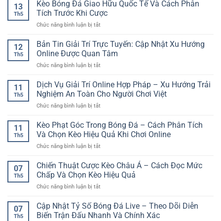
vụ
Kèo Bóng Đá Giao Hữu Quốc Tế Và Cách Phân
Bản
trải
13
giải
RR88
Tích Trước Khi Cược
nghiệm
Th5
trí
Cho
hiện
ở
Chức năng bình luận bị tắt
trực
Người
đại
Kèo
tuyến
Mới
cho
Bóng
Bản Tin Giải Trí Trực Tuyến: Cập Nhật Xu Hướng
tiện
Bắt
12
người
Đá
lợi
Online Được Quan Tâm
Đầu
chơi
Th5
Giao
–
ở
Chức năng bình luận bị tắt
Hữu
Lựa
Bản
Quốc
chọn
Tin
Dịch Vụ Giải Trí Online Hợp Pháp – Xu Hướng Trải
Tế
phù
11
Giải
Và
Nghiệm An Toàn Cho Người Chơi Việt
hợp
Th5
Trí
Cách
cho
ở
Chức năng bình luận bị tắt
Trực
Phân
người
Dịch
Tuyến:
Tích
chơi
Vụ
Kèo Phạt Góc Trong Bóng Đá – Cách Phân Tích
Cập
Trước
11
hiện
Giải
Nhật
Và Chọn Kèo Hiệu Quả Khi Chơi Online
Khi
đại
Th5
Trí
Xu
Cược
ở
Chức năng bình luận bị tắt
Online
Hướng
Kèo
Hợp
Online
Phạt
Chiến Thuật Cược Kèo Châu Á – Cách Đọc Mức
Pháp
Được
07
Góc
–
Chấp Và Chọn Kèo Hiệu Quả
Quan
Th5
Trong
Xu
Tâm
ở
Chức năng bình luận bị tắt
Bóng
Hướng
Chiến
Đá
Trải
Thuật
Cập Nhật Tỷ Số Bóng Đá Live – Theo Dõi Diễn
–
Nghiệm
07
Cược
Cách
Biến Trận Đấu Nhanh Và Chính Xác
An
Th5
Kèo