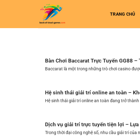
Bỏ
qua
TRANG CHỦ
nội
dung
Bàn Chơi Baccarat Trực Tuyến GG88 – 
Baccarat là một trong những trò chơi casino được
Hệ sinh thái giải trí online an toàn – 
Hệ sinh thái giải trí online an toàn đang trở thành 
Dịch vụ giải trí trực tuyến tiện lợi – L
Trong thời đại công nghệ số, nhu cầu giải trí của