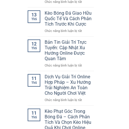
Bản
nghiệm
ở
Chức năng bình luận bị tắt
RR88
hiện
Dịch
Cho
đại
vụ
Kèo Bóng Đá Giao Hữu
13
Người
cho
giải
Quốc Tế Và Cách Phân
Th5
Mới
người
trí
Tích Trước Khi Cược
Bắt
chơi
trực
Đầu
ở
Chức năng bình luận bị tắt
tuyến
Kèo
tiện
Bóng
lợi
Bản Tin Giải Trí Trực
12
Đá
–
Tuyến: Cập Nhật Xu
Th5
Giao
Lựa
Hướng Online Được
Hữu
chọn
Quan Tâm
Quốc
phù
Tế
hợp
ở
Chức năng bình luận bị tắt
Và
cho
Bản
Cách
người
Tin
Dịch Vụ Giải Trí Online
11
Phân
chơi
Giải
Hợp Pháp – Xu Hướng
Th5
Tích
hiện
Trí
Trải Nghiệm An Toàn
Trước
đại
Trực
Cho Người Chơi Việt
Khi
Tuyến:
Cược
Cập
ở
Chức năng bình luận bị tắt
Nhật
Dịch
Xu
Vụ
Kèo Phạt Góc Trong
11
Hướng
Giải
Bóng Đá – Cách Phân
Th5
Online
Trí
Tích Và Chọn Kèo Hiệu
Được
Online
Quả Khi Chơi Online
Quan