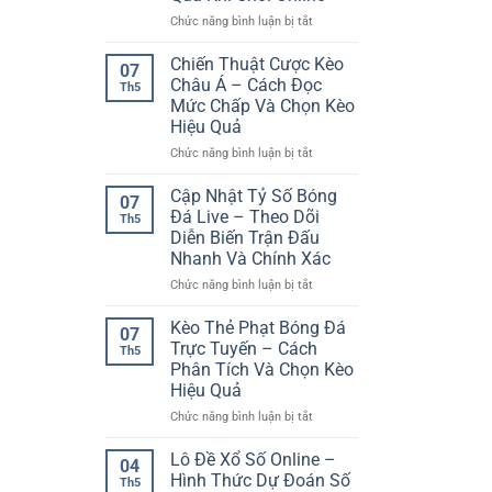
Hợp
Tâm
Pháp
ở
Chức năng bình luận bị tắt
–
Kèo
Xu
Phạt
Chiến Thuật Cược Kèo
07
Hướng
Góc
Châu Á – Cách Đọc
Th5
Trải
Trong
Mức Chấp Và Chọn Kèo
Nghiệm
Bóng
Hiệu Quả
An
Đá
Toàn
–
ở
Chức năng bình luận bị tắt
Cho
Cách
Chiến
Người
Phân
Thuật
Cập Nhật Tỷ Số Bóng
07
Chơi
Tích
Cược
Đá Live – Theo Dõi
Th5
Việt
Và
Kèo
Diễn Biến Trận Đấu
Chọn
Châu
Nhanh Và Chính Xác
Kèo
Á
Hiệu
–
ở
Chức năng bình luận bị tắt
Quả
Cách
Cập
Khi
Đọc
Nhật
Kèo Thẻ Phạt Bóng Đá
07
Chơi
Mức
Tỷ
Trực Tuyến – Cách
Th5
Online
Chấp
Số
Phân Tích Và Chọn Kèo
Và
Bóng
Hiệu Quả
Chọn
Đá
Kèo
Live
ở
Chức năng bình luận bị tắt
Hiệu
–
Kèo
Quả
Theo
Thẻ
Lô Đề Xổ Số Online –
04
Dõi
Phạt
Hình Thức Dự Đoán Số
Th5
Diễn
Bóng