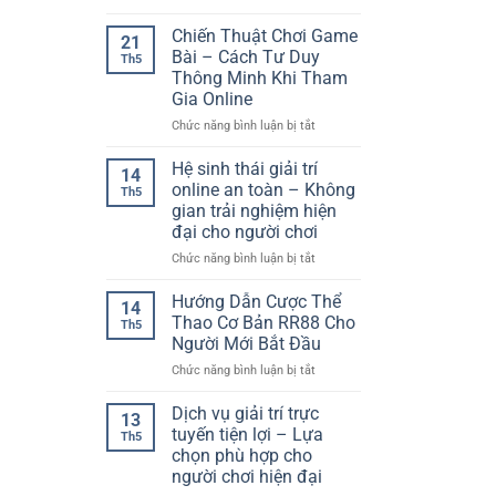
Nghiệm
Bàn
Kèo
Chơi
Chiến Thuật Chơi Game
21
Hấp
Baccarat
Bài – Cách Tư Duy
Th5
Dẫn
Trực
Thông Minh Khi Tham
Cho
Tuyến
Gia Online
Người
GG88
Yêu
–
ở
Chức năng bình luận bị tắt
Sân
Trải
Chiến
Cỏ
Nghiệm
Thuật
Hệ sinh thái giải trí
14
Casino
Chơi
online an toàn – Không
Th5
Live
Game
gian trải nghiệm hiện
Sang
Bài
đại cho người chơi
Trọng
–
Và
Cách
ở
Chức năng bình luận bị tắt
Dễ
Tư
Hệ
Tiếp
Duy
sinh
Hướng Dẫn Cược Thể
14
Cận
Thông
thái
Thao Cơ Bản RR88 Cho
Th5
Minh
giải
Người Mới Bắt Đầu
Khi
trí
Tham
ở
Chức năng bình luận bị tắt
online
Gia
Hướng
an
Online
Dẫn
toàn
Dịch vụ giải trí trực
13
Cược
–
tuyến tiện lợi – Lựa
Th5
Thể
Không
chọn phù hợp cho
Thao
gian
người chơi hiện đại
Cơ
trải