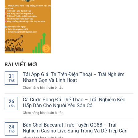
BÀI VIẾT MỚI
Tải App Giải Trí Trên Điện Thoại – Trải Nghiệm
31
Nhanh Gọn Và Linh Hoạt
Th5
ở
Chức năng bình luận bị tắt
Tải
App
Cá Cược Bóng Đá Thể Thao – Trải Nghiệm Kèo
26
Giải
Hấp Dẫn Cho Người Yêu Sân Cỏ
Th5
Trí
ở
Chức năng bình luận bị tắt
Trên
Cá
Điện
Cược
Bàn Chơi Baccarat Trực Tuyến GG88 – Trải
Thoại
24
Bóng
–
Nghiệm Casino Live Sang Trọng Và Dễ Tiếp Cận
Th5
Đá
Trải
ở