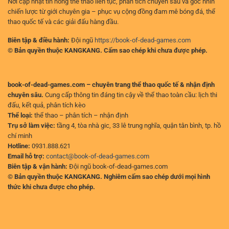
Nơi cập nhật tin nóng thể thao liên tục, phân tích chuyên sâu và góc nhìn
chiến lược từ giới chuyên gia – phục vụ cộng đồng đam mê bóng đá, thể
thao quốc tế và các giải đấu hàng đầu.
Biên tập & điều hành:
Đội ngũ
https://book-of-dead-games.com
© Bản quyền thuộc KANGKANG. Cấm sao chép khi chưa được phép.
book-of-dead-games.com – chuyên trang thể thao quốc tế & nhận định
chuyên sâu.
Cung cấp thông tin đáng tin cậy về thể thao toàn cầu: lịch thi
đấu, kết quả, phân tích kèo
Thể loại:
thể thao – phân tích – nhận định
Trụ sở làm việc:
tầng 4, tòa nhà gic, 33 lê trung nghĩa, quận tân bình, tp. hồ
chí minh
Hotline:
0931.888.621
Email hỗ trợ:
contact@book-of-dead-games.com
Biên tập & vận hành:
Đội ngũ book-of-dead-games.com
© Bản quyền thuộc KANGKANG. Nghiêm cấm sao chép dưới mọi hình
thức khi chưa được cho phép.