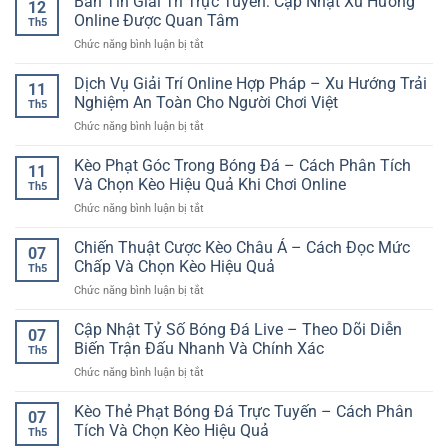
Bản Tin Giải Trí Trực Tuyến: Cập Nhật Xu Hướng
Bắt
12
người
Đá
lợi
Online Được Quan Tâm
Đầu
chơi
Th5
Giao
–
ở
Chức năng bình luận bị tắt
Hữu
Lựa
Bản
Quốc
chọn
Tin
Dịch Vụ Giải Trí Online Hợp Pháp – Xu Hướng Trải
Tế
phù
11
Giải
Và
Nghiệm An Toàn Cho Người Chơi Việt
hợp
Th5
Trí
Cách
cho
ở
Chức năng bình luận bị tắt
Trực
Phân
người
Dịch
Tuyến:
Tích
chơi
Vụ
Kèo Phạt Góc Trong Bóng Đá – Cách Phân Tích
Cập
Trước
11
hiện
Giải
Nhật
Và Chọn Kèo Hiệu Quả Khi Chơi Online
Khi
đại
Th5
Trí
Xu
Cược
ở
Chức năng bình luận bị tắt
Online
Hướng
Kèo
Hợp
Online
Phạt
Chiến Thuật Cược Kèo Châu Á – Cách Đọc Mức
Pháp
Được
07
Góc
–
Chấp Và Chọn Kèo Hiệu Quả
Quan
Th5
Trong
Xu
Tâm
ở
Chức năng bình luận bị tắt
Bóng
Hướng
Chiến
Đá
Trải
Thuật
Cập Nhật Tỷ Số Bóng Đá Live – Theo Dõi Diễn
–
Nghiệm
07
Cược
Cách
Biến Trận Đấu Nhanh Và Chính Xác
An
Th5
Kèo
Phân
Toàn
ở
Chức năng bình luận bị tắt
Châu
Tích
Cho
Cập
Á
Và
Người
Nhật
Kèo Thẻ Phạt Bóng Đá Trực Tuyến – Cách Phân
–
Chọn
07
Chơi
Tỷ
Cách
Tích Và Chọn Kèo Hiệu Quả
Kèo
Việt
Th5
Số
Đọc
Hiệu