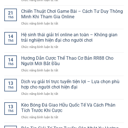
Chức năng bình luận bị tắt
Thể
Nghiệm
Bàn
Thao
Nhanh
Chơi
Chiến Thuật Chơi Game Bài – Cách Tư Duy Thông
–
Gọn
21
Baccarat
Trải
Minh Khi Tham Gia Online
Và
Th5
Trực
Nghiệm
Linh
ở
Chức năng bình luận bị tắt
Tuyến
Kèo
Hoạt
Chiến
GG88
Hấp
Thuật
Hệ sinh thái giải trí online an toàn – Không gian
–
Dẫn
14
Chơi
Trải
trải nghiệm hiện đại cho người chơi
Cho
Th5
Game
Nghiệm
Người
ở
Chức năng bình luận bị tắt
Bài
Casino
Yêu
Hệ
–
Live
Sân
sinh
Hướng Dẫn Cược Thể Thao Cơ Bản RR88 Cho
Cách
Sang
14
Cỏ
thái
Tư
Người Mới Bắt Đầu
Trọng
Th5
giải
Duy
Và
ở
Chức năng bình luận bị tắt
trí
Thông
Dễ
Hướng
online
Minh
Tiếp
Dẫn
Dịch vụ giải trí trực tuyến tiện lợi – Lựa chọn phù
an
Khi
13
Cận
Cược
toàn
hợp cho người chơi hiện đại
Tham
Th5
Thể
–
Gia
ở
Chức năng bình luận bị tắt
Thao
Không
Online
Dịch
Cơ
gian
vụ
Kèo Bóng Đá Giao Hữu Quốc Tế Và Cách Phân
Bản
trải
13
giải
RR88
Tích Trước Khi Cược
nghiệm
Th5
trí
Cho
hiện
ở
Chức năng bình luận bị tắt
trực
Người
đại
Kèo
tuyến
Mới
cho
Bóng
tiện