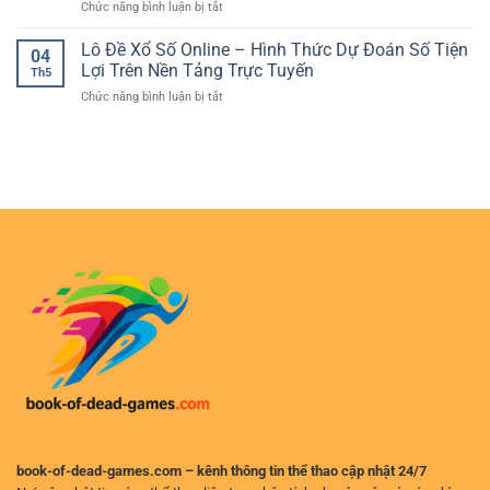
ở
Chức năng bình luận bị tắt
Bóng
Mức
Quả
Kèo
Đá
Chấp
Khi
Thẻ
Lô Đề Xổ Số Online – Hình Thức Dự Đoán Số Tiện
Live
Và
04
Chơi
Phạt
–
Lợi Trên Nền Tảng Trực Tuyến
Chọn
Online
Th5
Bóng
Theo
Kèo
ở
Chức năng bình luận bị tắt
Đá
Dõi
Hiệu
Lô
Trực
Diễn
Quả
Đề
Tuyến
Biến
Xổ
–
Trận
Số
Cách
Đấu
Online
Phân
Nhanh
–
Tích
Và
Hình
Và
Chính
Thức
Chọn
Xác
Dự
Kèo
Đoán
Hiệu
Số
Quả
Tiện
Lợi
Trên
Nền
Tảng
Trực
Tuyến
book-of-dead-games.com – kênh thông tin thể thao cập nhật 24/7