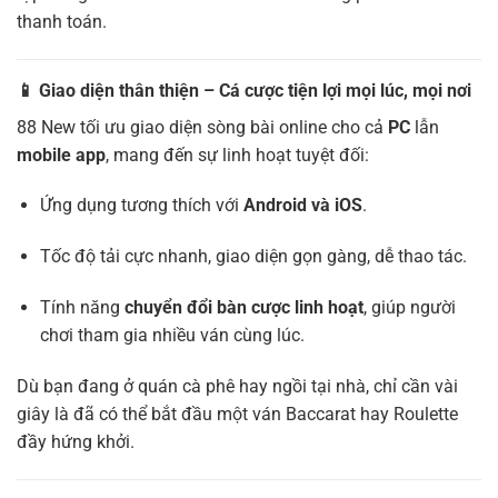
thanh toán.
📱 Giao diện thân thiện – Cá cược tiện lợi mọi lúc, mọi nơi
88 New tối ưu giao diện sòng bài online cho cả
PC
lẫn
mobile app
, mang đến sự linh hoạt tuyệt đối:
Ứng dụng tương thích với
Android và iOS
.
Tốc độ tải cực nhanh, giao diện gọn gàng, dễ thao tác.
Tính năng
chuyển đổi bàn cược linh hoạt
, giúp người
chơi tham gia nhiều ván cùng lúc.
Dù bạn đang ở quán cà phê hay ngồi tại nhà, chỉ cần vài
giây là đã có thể bắt đầu một ván Baccarat hay Roulette
đầy hứng khởi.