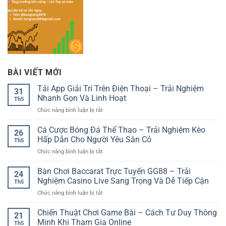
BÀI VIẾT MỚI
Tải App Giải Trí Trên Điện Thoại – Trải Nghiệm
31
Nhanh Gọn Và Linh Hoạt
Th5
ở
Chức năng bình luận bị tắt
Tải
App
Cá Cược Bóng Đá Thể Thao – Trải Nghiệm Kèo
26
Giải
Hấp Dẫn Cho Người Yêu Sân Cỏ
Th5
Trí
ở
Chức năng bình luận bị tắt
Trên
Cá
Điện
Cược
Bàn Chơi Baccarat Trực Tuyến GG88 – Trải
Thoại
24
Bóng
–
Nghiệm Casino Live Sang Trọng Và Dễ Tiếp Cận
Th5
Đá
Trải
ở
Chức năng bình luận bị tắt
Thể
Nghiệm
Bàn
Thao
Nhanh
Chơi
Chiến Thuật Chơi Game Bài – Cách Tư Duy Thông
–
Gọn
21
Baccarat
Trải
Minh Khi Tham Gia Online
Và
Th5