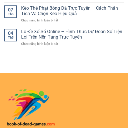
Cập
Á
Và
Người
Nhật
Kèo Thẻ Phạt Bóng Đá Trực Tuyến – Cách Phân
–
Chọn
07
Chơi
Tỷ
Cách
Tích Và Chọn Kèo Hiệu Quả
Kèo
Việt
Th5
Số
Đọc
Hiệu
ở
Chức năng bình luận bị tắt
Bóng
Mức
Quả
Kèo
Đá
Chấp
Khi
Thẻ
Lô Đề Xổ Số Online – Hình Thức Dự Đoán Số Tiện
Live
Và
04
Chơi
Phạt
–
Lợi Trên Nền Tảng Trực Tuyến
Chọn
Online
Th5
Bóng
Theo
Kèo
ở
Chức năng bình luận bị tắt
Đá
Dõi
Hiệu
Lô
Trực
Diễn
Quả
Đề
Tuyến
Biến
Xổ
–
Trận
Số
Cách
Đấu
Online
Phân
Nhanh
–
Tích
Và
Hình
Và
Chính
Thức
Chọn
Xác
Dự
Kèo
Đoán
Hiệu
Số
Quả
Tiện
Lợi
Trên
Nền
Tảng
Trực