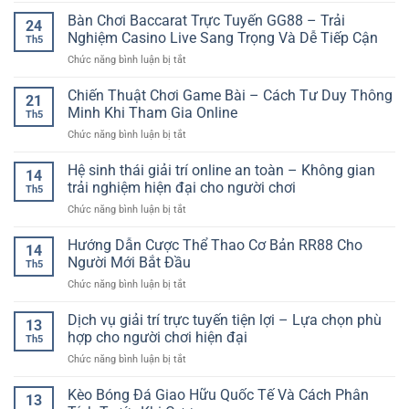
Điện
Cược
Bàn Chơi Baccarat Trực Tuyến GG88 – Trải
Thoại
24
Bóng
–
Nghiệm Casino Live Sang Trọng Và Dễ Tiếp Cận
Th5
Đá
Trải
ở
Chức năng bình luận bị tắt
Thể
Nghiệm
Bàn
Thao
Nhanh
Chơi
Chiến Thuật Chơi Game Bài – Cách Tư Duy Thông
–
Gọn
21
Baccarat
Trải
Minh Khi Tham Gia Online
Và
Th5
Trực
Nghiệm
Linh
ở
Chức năng bình luận bị tắt
Tuyến
Kèo
Hoạt
Chiến
GG88
Hấp
Thuật
Hệ sinh thái giải trí online an toàn – Không gian
–
Dẫn
14
Chơi
Trải
trải nghiệm hiện đại cho người chơi
Cho
Th5
Game
Nghiệm
Người
ở
Chức năng bình luận bị tắt
Bài
Casino
Yêu
Hệ
–
Live
Sân
sinh
Hướng Dẫn Cược Thể Thao Cơ Bản RR88 Cho
Cách
Sang
14
Cỏ
thái
Tư
Người Mới Bắt Đầu
Trọng
Th5
giải
Duy
Và
ở
Chức năng bình luận bị tắt
trí
Thông
Dễ
Hướng
online
Minh
Tiếp
Dẫn
Dịch vụ giải trí trực tuyến tiện lợi – Lựa chọn phù
an
Khi
13
Cận
Cược
toàn
hợp cho người chơi hiện đại
Tham
Th5
Thể
–
Gia
ở
Chức năng bình luận bị tắt
Thao
Không
Online
Dịch
Cơ
gian
vụ
Kèo Bóng Đá Giao Hữu Quốc Tế Và Cách Phân
Bản
trải
13
giải
RR88