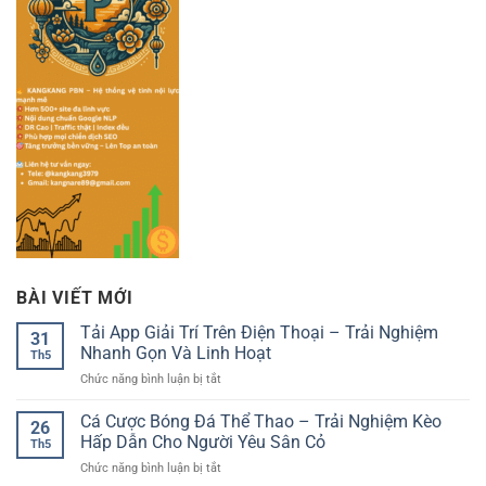
BÀI VIẾT MỚI
Tải App Giải Trí Trên Điện Thoại – Trải Nghiệm
31
Nhanh Gọn Và Linh Hoạt
Th5
ở
Chức năng bình luận bị tắt
Tải
App
Cá Cược Bóng Đá Thể Thao – Trải Nghiệm Kèo
26
Giải
Hấp Dẫn Cho Người Yêu Sân Cỏ
Th5
Trí
ở
Chức năng bình luận bị tắt
Trên
Cá