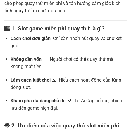
cho phép quay thử miễn phí và tận hưởng cảm giác kịch
tính ngay từ lần chơi đầu tiên.
🎰 1. Slot game miễn phí quay thử là gì?
Cách chơi đơn giản
: Chỉ cần nhấn nút quay và chờ kết
quả.
Không cần vốn
💵: Người chơi có thể quay thử mà
không mất tiền.
Làm quen luật chơi
📖: Hiểu cách hoạt động của từng
dòng slot.
Khám phá đa dạng chủ đề
🎨: Từ Ai Cập cổ đại, phiêu
lưu đến game hiện đại.
🌟 2. Ưu điểm của việc quay thử slot miễn phí