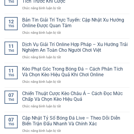
Tích Trước Khi Cược
nghiệm
Th5
trí
Cho
hiện
ở
Chức năng bình luận bị tắt
trực
Người
đại
Kèo
tuyến
Mới
cho
Bóng
Bản Tin Giải Trí Trực Tuyến: Cập Nhật Xu Hướng
tiện
Bắt
12
người
Đá
lợi
Online Được Quan Tâm
Đầu
chơi
Th5
Giao
–
ở
Chức năng bình luận bị tắt
Hữu
Lựa
Bản
Quốc
chọn
Tin
Dịch Vụ Giải Trí Online Hợp Pháp – Xu Hướng Trải
Tế
phù
11
Giải
Và
Nghiệm An Toàn Cho Người Chơi Việt
hợp
Th5
Trí
Cách
cho
ở
Chức năng bình luận bị tắt
Trực
Phân
người
Dịch
Tuyến:
Tích
chơi
Vụ
Kèo Phạt Góc Trong Bóng Đá – Cách Phân Tích
Cập
Trước
11
hiện
Giải
Nhật
Và Chọn Kèo Hiệu Quả Khi Chơi Online
Khi
đại
Th5
Trí
Xu
Cược
ở
Chức năng bình luận bị tắt
Online
Hướng
Kèo
Hợp
Online
Phạt
Chiến Thuật Cược Kèo Châu Á – Cách Đọc Mức
Pháp
Được
07
Góc
–
Chấp Và Chọn Kèo Hiệu Quả
Quan
Th5
Trong
Xu
Tâm
ở
Chức năng bình luận bị tắt
Bóng
Hướng
Chiến
Đá
Trải
Thuật
Cập Nhật Tỷ Số Bóng Đá Live – Theo Dõi Diễn
–
Nghiệm
07
Cược
Cách
Biến Trận Đấu Nhanh Và Chính Xác
An
Th5
Kèo
Phân
Toàn
ở
Chức năng bình luận bị tắt
Châu
Tích
Cho