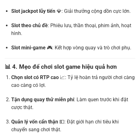
Slot jackpot lũy tiến
💎: Giải thưởng cộng dồn cực lớn.
Slot theo chủ đề
: Phiêu lưu, thần thoại, phim ảnh, hoạt
hình.
Slot mini-game
🎮: Kết hợp vòng quay và trò chơi phụ.
📊 4. Mẹo để chơi slot game hiệu quả hơn
Chọn slot có RTP cao
📈: Tỷ lệ hoàn trả người chơi càng
cao càng có lợi.
Tận dụng quay thử miễn phí
: Làm quen trước khi đặt
cược thật.
Quản lý vốn cẩn thận
💵: Đặt giới hạn chi tiêu khi
chuyển sang chơi thật.