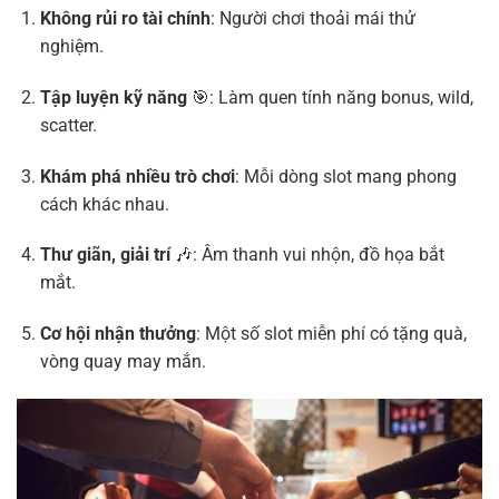
Không rủi ro tài chính
: Người chơi thoải mái thử
nghiệm.
Tập luyện kỹ năng
🎯: Làm quen tính năng bonus, wild,
scatter.
Khám phá nhiều trò chơi
: Mỗi dòng slot mang phong
cách khác nhau.
Thư giãn, giải trí
🎶: Âm thanh vui nhộn, đồ họa bắt
mắt.
Cơ hội nhận thưởng
: Một số slot miễn phí có tặng quà,
vòng quay may mắn.