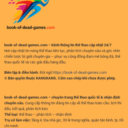
Số
Quả
Tiện
Lợi
Trên
Nền
Tảng
Trực
Tuyến
book-of-dead-games.com – kênh thông tin thể thao cập nhật 24/7
Nơi cập nhật tin nóng thể thao liên tục, phân tích chuyên sâu và góc nhìn
chiến lược từ giới chuyên gia – phục vụ cộng đồng đam mê bóng đá, thể
thao quốc tế và các giải đấu hàng đầu.
Biên tập & điều hành:
Đội ngũ
https://book-of-dead-games.com
© Bản quyền thuộc KANGKANG. Cấm sao chép khi chưa được phép.
book-of-dead-games.com – chuyên trang thể thao quốc tế & nhận định
chuyên sâu.
Cung cấp thông tin đáng tin cậy về thể thao toàn cầu: lịch thi
đấu, kết quả, phân tích kèo
Thể loại:
thể thao – phân tích – nhận định
Trụ sở làm việc:
tầng 4, tòa nhà gic, 33 lê trung nghĩa, quận tân bình, tp. hồ
chí minh