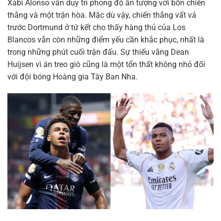
Xabi Alonso vẫn duy trì phong độ ấn tượng với bốn chiến
thắng và một trận hòa. Mặc dù vậy, chiến thắng vất vả
trước Dortmund ở tứ kết cho thấy hàng thủ của Los
Blancos vẫn còn những điểm yếu cần khắc phục, nhất là
trong những phút cuối trận đấu. Sự thiếu vắng Dean
Huijsen vì án treo giò cũng là một tổn thất không nhỏ đối
với đội bóng Hoàng gia Tây Ban Nha.