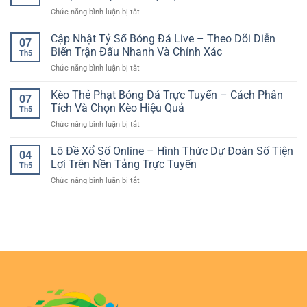
Trong
Xu
Tâm
ở
Chức năng bình luận bị tắt
Bóng
Hướng
Chiến
Đá
Trải
Thuật
Cập Nhật Tỷ Số Bóng Đá Live – Theo Dõi Diễn
–
Nghiệm
07
Cược
Cách
Biến Trận Đấu Nhanh Và Chính Xác
An
Th5
Kèo
Phân
Toàn
ở
Chức năng bình luận bị tắt
Châu
Tích
Cho
Cập
Á
Và
Người
Nhật
Kèo Thẻ Phạt Bóng Đá Trực Tuyến – Cách Phân
–
Chọn
07
Chơi
Tỷ
Cách
Tích Và Chọn Kèo Hiệu Quả
Kèo
Việt
Th5
Số
Đọc
Hiệu
ở
Chức năng bình luận bị tắt
Bóng
Mức
Quả
Kèo
Đá
Chấp
Khi
Thẻ
Lô Đề Xổ Số Online – Hình Thức Dự Đoán Số Tiện
Live
Và
04
Chơi
Phạt
–
Lợi Trên Nền Tảng Trực Tuyến
Chọn
Online
Th5
Bóng
Theo
Kèo
ở
Chức năng bình luận bị tắt
Đá
Dõi
Hiệu
Lô
Trực
Diễn
Quả
Đề
Tuyến
Biến
Xổ
–
Trận
Số
Cách
Đấu
Online
Phân
Nhanh
–
Tích
Và
Hình
Và
Chính
Thức
Chọn
Xác
Dự
Kèo
Đoán
Hiệu