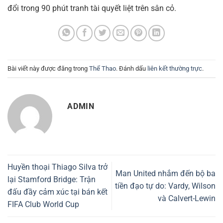
đổi trong 90 phút tranh tài quyết liệt trên sân cỏ.
Bài viết này được đăng trong
Thể Thao
. Đánh dấu
liên kết thường trực
.
ADMIN
Huyền thoại Thiago Silva trở
Man United nhắm đến bộ ba
lại Stamford Bridge: Trận
tiền đạo tự do: Vardy, Wilson
đấu đầy cảm xúc tại bán kết
và Calvert-Lewin
FIFA Club World Cup