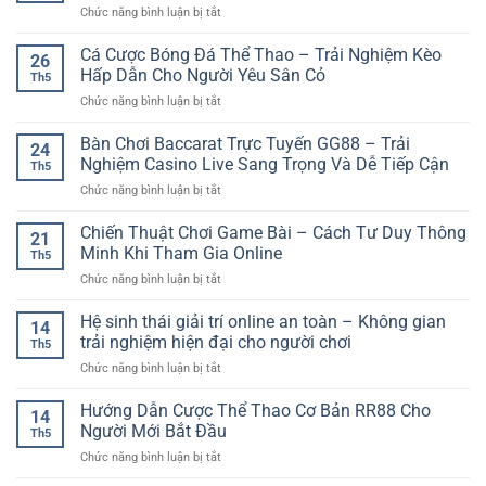
ở
Chức năng bình luận bị tắt
Tải
App
Cá Cược Bóng Đá Thể Thao – Trải Nghiệm Kèo
26
Giải
Hấp Dẫn Cho Người Yêu Sân Cỏ
Th5
Trí
ở
Chức năng bình luận bị tắt
Trên
Cá
Điện
Cược
Bàn Chơi Baccarat Trực Tuyến GG88 – Trải
Thoại
24
Bóng
–
Nghiệm Casino Live Sang Trọng Và Dễ Tiếp Cận
Th5
Đá
Trải
ở
Chức năng bình luận bị tắt
Thể
Nghiệm
Bàn
Thao
Nhanh
Chơi
Chiến Thuật Chơi Game Bài – Cách Tư Duy Thông
–
Gọn
21
Baccarat
Trải
Minh Khi Tham Gia Online
Và
Th5
Trực
Nghiệm
Linh
ở
Chức năng bình luận bị tắt
Tuyến
Kèo
Hoạt
Chiến
GG88
Hấp
Thuật
Hệ sinh thái giải trí online an toàn – Không gian
–
Dẫn
14
Chơi
Trải
trải nghiệm hiện đại cho người chơi
Cho
Th5
Game
Nghiệm
Người
ở
Chức năng bình luận bị tắt
Bài
Casino
Yêu
Hệ
–
Live
Sân
sinh
Hướng Dẫn Cược Thể Thao Cơ Bản RR88 Cho
Cách
Sang
14
Cỏ
thái
Tư
Người Mới Bắt Đầu
Trọng
Th5
giải
Duy
Và
ở
Chức năng bình luận bị tắt
trí
Thông
Dễ
Hướng
online
Minh
Tiếp