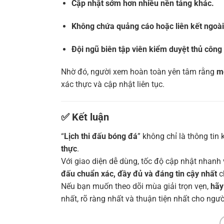
Cập nhật sớm hơn nhiều nền tảng khác.
Không chứa quảng cáo hoặc liên kết ngoài
Đội ngũ biên tập viên kiểm duyệt thủ công 
Nhờ đó, người xem hoàn toàn yên tâm rằng
mọ
xác thực và cập nhật liên tục.
✅
Kết luận
“
Lịch thi đấu bóng đá
” không chỉ là thông tin
thực
.
Với giao diện dễ dùng, tốc độ cập nhật nhanh 
đấu chuẩn xác, đầy đủ và đáng tin cậy nhất
c
Nếu bạn muốn theo dõi mùa giải trọn vẹn,
hãy
nhất, rõ ràng nhất và thuận tiện nhất cho ngư