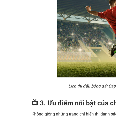
Lịch thi đấu bóng đá: Cập
📺 3. Ưu điểm nổi bật của c
Không giống những trang chỉ hiển thị danh s