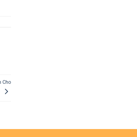
h Cho
0