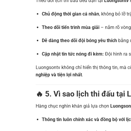
Theo dõi lịch thi đấu đều đặn tại
Luongsontv
m
Chủ động thời gian cá nhân
, không bỏ lỡ t
Theo dõi tiến trình mùa giải
– nắm rõ vòng b
Dễ dàng theo dõi đội bóng yêu thích
bằng c
Cập nhật tin tức nóng đi kèm:
Đội hình ra 
Luongsontv không chỉ hiển thị thông tin, mà 
nghiệp và tiện lợi nhất
.
🔥 5. Vì sao lịch thi đấu t
Hàng chục nghìn khán giả lựa chọn
Luongson
Thông tin luôn chính xác và đồng bộ với lịc