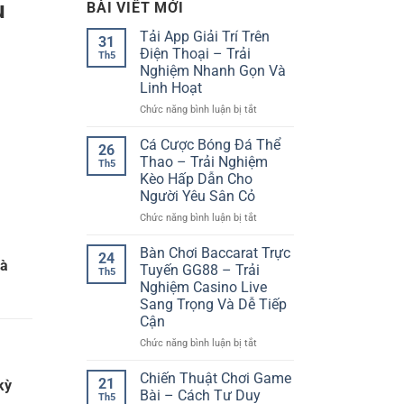
u
BÀI VIẾT MỚI
Tải App Giải Trí Trên
31
Điện Thoại – Trải
Th5
Nghiệm Nhanh Gọn Và
Linh Hoạt
ở
Chức năng bình luận bị tắt
Tải
App
Cá Cược Bóng Đá Thể
26
Giải
Thao – Trải Nghiệm
Th5
Trí
Kèo Hấp Dẫn Cho
Trên
Người Yêu Sân Cỏ
Điện
Thoại
ở
Chức năng bình luận bị tắt
–
Cá
Trải
Cược
Bàn Chơi Baccarat Trực
24
Nghiệm
và
Bóng
Tuyến GG88 – Trải
Th5
Nhanh
Đá
Nghiệm Casino Live
Gọn
Thể
Sang Trọng Và Dễ Tiếp
Và
Thao
Cận
Linh
–
Hoạt
Trải
ở
Chức năng bình luận bị tắt
Nghiệm
Bàn
Kèo
Chơi
Chiến Thuật Chơi Game
21
kỳ
Hấp
Baccarat
Bài – Cách Tư Duy
Th5
Dẫn
Trực