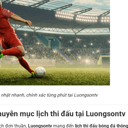
 nhật nhanh, chính xác từng phút tại Luongsontv
huyên mục lịch thi đấu tại Luongsontv
ách đơn thuần,
Luongsontv
mang đến
lịch thi đấu bóng đá thôn