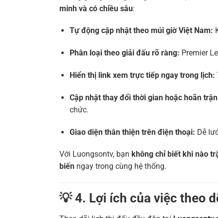
minh và có chiều sâu
:
Tự động cập nhật theo múi giờ Việt Nam:
K
Phân loại theo giải đấu rõ ràng:
Premier Le
Hiển thị link xem trực tiếp ngay trong lịch:
Cập nhật thay đổi thời gian hoặc hoãn trận
chức.
Giao diện thân thiện trên điện thoại:
Dễ lướ
Với Luongsontv, bạn
không chỉ biết khi nào tr
biến
ngay trong cùng hệ thống.
💡 4. Lợi ích của việc theo 