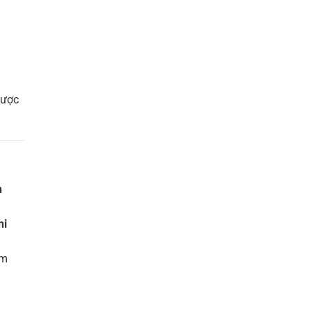
được
h
hi
ớm