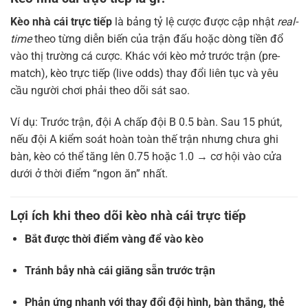
Kèo nhà cái trực tiếp
là bảng tỷ lệ cược được cập nhật
real-
time
theo từng diễn biến của trận đấu hoặc dòng tiền đổ
vào thị trường cá cược. Khác với kèo mở trước trận (pre-
match), kèo trực tiếp (live odds) thay đổi liên tục và yêu
cầu người chơi phải theo dõi sát sao.
Ví dụ: Trước trận, đội A chấp đội B 0.5 bàn. Sau 15 phút,
nếu đội A kiểm soát hoàn toàn thế trận nhưng chưa ghi
bàn, kèo có thể tăng lên 0.75 hoặc 1.0 → cơ hội vào cửa
dưới ở thời điểm “ngon ăn” nhất.
Lợi ích khi theo dõi kèo nhà cái trực tiếp
Bắt được thời điểm vàng để vào kèo
Tránh bẫy nhà cái giăng sẵn trước trận
Phản ứng nhanh với thay đổi đội hình, bàn thắng, thẻ