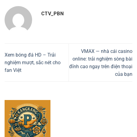
CTV_PBN
VMAX — nhà cái casino
Xem bóng đá HD – Trải
online: trải nghiệm sòng bài
nghiệm mượt, sắc nét cho
đỉnh cao ngay trên điện thoại
fan Việt
của bạn