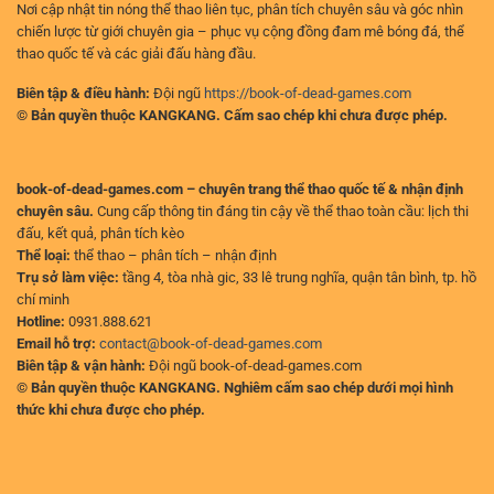
Nơi cập nhật tin nóng thể thao liên tục, phân tích chuyên sâu và góc nhìn
chiến lược từ giới chuyên gia – phục vụ cộng đồng đam mê bóng đá, thể
thao quốc tế và các giải đấu hàng đầu.
Biên tập & điều hành:
Đội ngũ
https://book-of-dead-games.com
© Bản quyền thuộc KANGKANG. Cấm sao chép khi chưa được phép.
book-of-dead-games.com – chuyên trang thể thao quốc tế & nhận định
chuyên sâu.
Cung cấp thông tin đáng tin cậy về thể thao toàn cầu: lịch thi
đấu, kết quả, phân tích kèo
Thể loại:
thể thao – phân tích – nhận định
Trụ sở làm việc:
tầng 4, tòa nhà gic, 33 lê trung nghĩa, quận tân bình, tp. hồ
chí minh
Hotline:
0931.888.621
Email hỗ trợ:
contact@book-of-dead-games.com
Biên tập & vận hành:
Đội ngũ book-of-dead-games.com
© Bản quyền thuộc KANGKANG. Nghiêm cấm sao chép dưới mọi hình
thức khi chưa được cho phép.