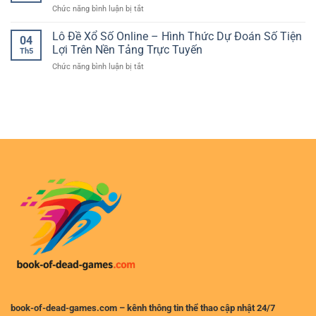
Đọc
Hiệu
ở
Chức năng bình luận bị tắt
Bóng
Mức
Quả
Kèo
Đá
Chấp
Khi
Thẻ
Lô Đề Xổ Số Online – Hình Thức Dự Đoán Số Tiện
Live
Và
04
Chơi
Phạt
–
Lợi Trên Nền Tảng Trực Tuyến
Chọn
Online
Th5
Bóng
Theo
Kèo
ở
Chức năng bình luận bị tắt
Đá
Dõi
Hiệu
Lô
Trực
Diễn
Quả
Đề
Tuyến
Biến
Xổ
–
Trận
Số
Cách
Đấu
Online
Phân
Nhanh
–
Tích
Và
Hình
Và
Chính
Thức
Chọn
Xác
Dự
Kèo
Đoán
Hiệu
Số
Quả
Tiện
Lợi
Trên
Nền
Tảng
Trực
Tuyến
book-of-dead-games.com – kênh thông tin thể thao cập nhật 24/7