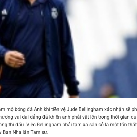
hâm mộ bóng đá Anh khi tiền vệ Jude Bellingham xác nhận sẽ ph
hương vai dai dẳng đã khiến anh phải vật lộn trong thời gian qu
g thi đấu. Việc Bellingham phải tạm xa sân cỏ là một tổn thất
y Ban Nha lẫn Tam sư.