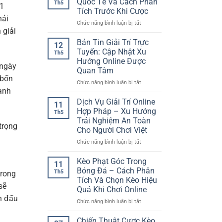
Quốc Tế Và Cách Phân
Th5
-1
Mới
người
trí
Tích Trước Khi Cược
Bắt
chơi
trực
hải
Đầu
ở
Chức năng bình luận bị tắt
tuyến
 giải
Kèo
tiện
Bóng
lợi
Bản Tin Giải Trí Trực
12
Đá
–
Tuyến: Cập Nhật Xu
Th5
Giao
Lựa
Hướng Online Được
 ngày
Hữu
chọn
Quan Tâm
Quốc
phù
 bốn
Tế
hợp
ở
Chức năng bình luận bị tắt
 anh
Và
cho
Bản
Cách
người
Tin
Dịch Vụ Giải Trí Online
11
Phân
chơi
Giải
Hợp Pháp – Xu Hướng
Th5
Tích
hiện
Trí
Trải Nghiệm An Toàn
Trước
đại
Trực
trọng
Cho Người Chơi Việt
Khi
Tuyến:
m
Cược
Cập
ở
Chức năng bình luận bị tắt
Nhật
Dịch
Xu
Vụ
Kèo Phạt Góc Trong
11
Hướng
Giải
Bóng Đá – Cách Phân
Th5
trong
Online
Trí
Tích Và Chọn Kèo Hiệu
Được
Online
sẽ
Quả Khi Chơi Online
Quan
Hợp
ận đấu
Tâm
Pháp
ở
Chức năng bình luận bị tắt
–
Kèo
Xu
Phạt
Chiến Thuật Cược Kèo