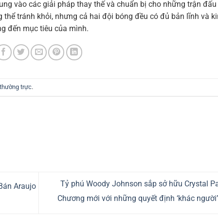
rung vào các giải pháp thay thế và chuẩn bị cho những trận đấu
 thể tránh khỏi, nhưng cả hai đội bóng đều có đủ bản lĩnh và k
ng đến mục tiêu của mình.
 thường trực
.
Tỷ phú Woody Johnson sắp sở hữu Crystal Pa
Bán Araujo
Chương mới với những quyết định ‘khác người