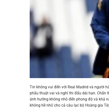
Tin không vui đến với Real Madrid và người 
phẫu thuật vai và nghỉ thi đấu dài hạn. Chấn t
ảnh hưởng không nhỏ đến phong độ và khả năn
không hề nhỏ cho cả câu lạc bộ Hoàng gia Tâ