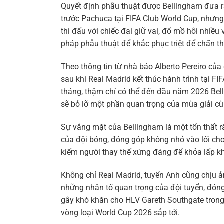
Quyết định phẫu thuật được Bellingham đưa ra
trước Pachuca tại FIFA Club World Cup, nhưng
thi đấu với chiếc đai giữ vai, đổ mồ hôi nhiều
pháp phẫu thuật để khắc phục triệt để chấn t
Theo thông tin từ nhà báo Alberto Pereiro của
sau khi Real Madrid kết thúc hành trình tại FI
tháng, thậm chí có thể đến đầu năm 2026 Belli
sẽ bỏ lỡ một phần quan trọng của mùa giải cù
Sự vắng mặt của Bellingham là một tổn thất rấ
của đội bóng, đóng góp không nhỏ vào lối chơi
kiếm người thay thế xứng đáng để khỏa lấp k
Không chỉ Real Madrid, tuyển Anh cũng chịu 
những nhân tố quan trọng của đội tuyển, đóng
gây khó khăn cho HLV Gareth Southgate trong v
vòng loại World Cup 2026 sắp tới.