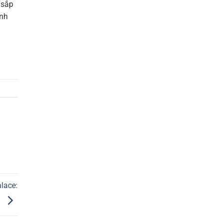
Nhanh
 sắp
–
Lô
Và
Cách
Đề
inh
Chính
Phân
Xổ
Xác
Tích
Số
Và
Online
Chọn
–
Kèo
Hình
Hiệu
Thức
Quả
Dự
Đoán
Số
Tiện
Lợi
Trên
Nền
Tảng
Trực
Tuyến
lace:
’