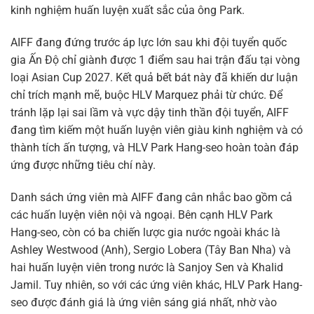
kinh nghiệm huấn luyện xuất sắc của ông Park.
AIFF đang đứng trước áp lực lớn sau khi đội tuyển quốc
gia Ấn Độ chỉ giành được 1 điểm sau hai trận đấu tại vòng
loại Asian Cup 2027. Kết quả bết bát này đã khiến dư luận
chỉ trích mạnh mẽ, buộc HLV Marquez phải từ chức. Để
tránh lặp lại sai lầm và vực dậy tinh thần đội tuyển, AIFF
đang tìm kiếm một huấn luyện viên giàu kinh nghiệm và có
thành tích ấn tượng, và HLV Park Hang-seo hoàn toàn đáp
ứng được những tiêu chí này.
Danh sách ứng viên mà AIFF đang cân nhắc bao gồm cả
các huấn luyện viên nội và ngoại. Bên cạnh HLV Park
Hang-seo, còn có ba chiến lược gia nước ngoài khác là
Ashley Westwood (Anh), Sergio Lobera (Tây Ban Nha) và
hai huấn luyện viên trong nước là Sanjoy Sen và Khalid
Jamil. Tuy nhiên, so với các ứng viên khác, HLV Park Hang-
seo được đánh giá là ứng viên sáng giá nhất, nhờ vào