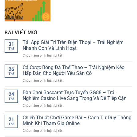
BÀI VIẾT MỚI
Tải App Giải Trí Trên Điện Thoại – Trải Nghiệm
31
Nhanh Gọn Và Linh Hoạt
Th5
ở
Chức năng bình luận bị tắt
Tải
App
Cá Cược Bóng Đá Thể Thao – Trải Nghiệm Kèo
26
Giải
Hấp Dẫn Cho Người Yêu Sân Cỏ
Th5
Trí
ở
Chức năng bình luận bị tắt
Trên
Cá
Điện
Cược
Bàn Chơi Baccarat Trực Tuyến GG88 – Trải
Thoại
24
Bóng
–
Nghiệm Casino Live Sang Trọng Và Dễ Tiếp Cận
Th5
Đá
Trải
ở
Chức năng bình luận bị tắt
Thể
Nghiệm
Bàn
Thao
Nhanh
Chơi
Chiến Thuật Chơi Game Bài – Cách Tư Duy Thông
–
Gọn
21
Baccarat
Trải
Minh Khi Tham Gia Online
Và
Th5
Trực
Nghiệm
Linh
ở
Chức năng bình luận bị tắt
Tuyến
Kèo
Hoạt
Chiến
GG88