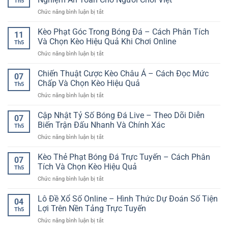
Th5
Trí
Cách
cho
ở
Chức năng bình luận bị tắt
Trực
Phân
người
Dịch
Tuyến:
Tích
chơi
Vụ
Kèo Phạt Góc Trong Bóng Đá – Cách Phân Tích
Cập
Trước
11
hiện
Giải
Nhật
Và Chọn Kèo Hiệu Quả Khi Chơi Online
Khi
đại
Th5
Trí
Xu
Cược
ở
Chức năng bình luận bị tắt
Online
Hướng
Kèo
Hợp
Online
Phạt
Chiến Thuật Cược Kèo Châu Á – Cách Đọc Mức
Pháp
Được
07
Góc
–
Chấp Và Chọn Kèo Hiệu Quả
Quan
Th5
Trong
Xu
Tâm
ở
Chức năng bình luận bị tắt
Bóng
Hướng
Chiến
Đá
Trải
Thuật
Cập Nhật Tỷ Số Bóng Đá Live – Theo Dõi Diễn
–
Nghiệm
07
Cược
Cách
Biến Trận Đấu Nhanh Và Chính Xác
An
Th5
Kèo
Phân
Toàn
ở
Chức năng bình luận bị tắt
Châu
Tích
Cho
Cập
Á
Và
Người
Nhật
Kèo Thẻ Phạt Bóng Đá Trực Tuyến – Cách Phân
–
Chọn
07
Chơi
Tỷ
Cách
Tích Và Chọn Kèo Hiệu Quả
Kèo
Việt
Th5
Số
Đọc
Hiệu
ở
Chức năng bình luận bị tắt
Bóng
Mức
Quả
Kèo
Đá
Chấp
Khi
Thẻ
Lô Đề Xổ Số Online – Hình Thức Dự Đoán Số Tiện
Live
Và
04
Chơi
Phạt
–
Lợi Trên Nền Tảng Trực Tuyến
Chọn
Online
Th5
Bóng
Theo
Kèo
ở
Chức năng bình luận bị tắt
Đá
Dõi
Hiệu