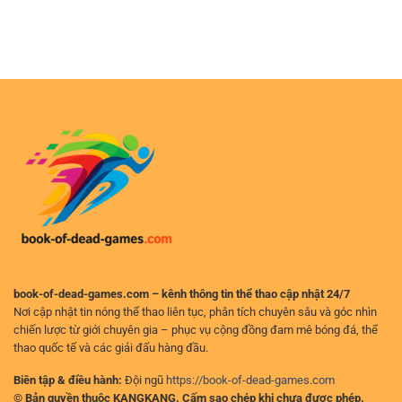
Lô
Trực
Diễn
Quả
Đề
Tuyến
Biến
Xổ
–
Trận
Số
Cách
Đấu
Online
Phân
Nhanh
–
Tích
Và
Hình
Và
Chính
Thức
Chọn
Xác
Dự
Kèo
Đoán
Hiệu
Số
Quả
Tiện
Lợi
Trên
Nền
Tảng
Trực
Tuyến
book-of-dead-games.com – kênh thông tin thể thao cập nhật 24/7
Nơi cập nhật tin nóng thể thao liên tục, phân tích chuyên sâu và góc nhìn
chiến lược từ giới chuyên gia – phục vụ cộng đồng đam mê bóng đá, thể
thao quốc tế và các giải đấu hàng đầu.
Biên tập & điều hành:
Đội ngũ
https://book-of-dead-games.com
© Bản quyền thuộc KANGKANG. Cấm sao chép khi chưa được phép.