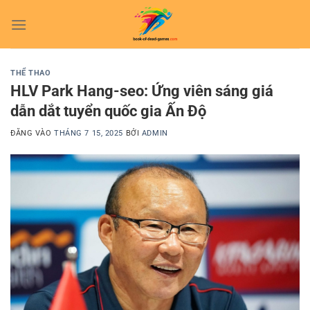
Bỏ
qua
nội
dung
THỂ THAO
HLV Park Hang-seo: Ứng viên sáng giá
dẫn dắt tuyển quốc gia Ấn Độ
ĐĂNG VÀO
THÁNG 7 15, 2025
BỞI
ADMIN