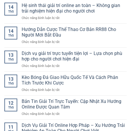
Hấp
Thuật
Hệ sinh thái giải trí online an toàn – Không gian
–
Dẫn
14
Chơi
Trải
trải nghiệm hiện đại cho người chơi
Cho
Th5
Game
Nghiệm
Người
ở
Chức năng bình luận bị tắt
Bài
Casino
Yêu
Hệ
–
Live
Sân
sinh
Hướng Dẫn Cược Thể Thao Cơ Bản RR88 Cho
Cách
Sang
14
Cỏ
thái
Tư
Người Mới Bắt Đầu
Trọng
Th5
giải
Duy
Và
ở
Chức năng bình luận bị tắt
trí
Thông
Dễ
Hướng
online
Minh
Tiếp
Dẫn
Dịch vụ giải trí trực tuyến tiện lợi – Lựa chọn phù
an
Khi
13
Cận
Cược
toàn
hợp cho người chơi hiện đại
Tham
Th5
Thể
–
Gia
ở
Chức năng bình luận bị tắt
Thao
Không
Online
Dịch
Cơ
gian
vụ
Kèo Bóng Đá Giao Hữu Quốc Tế Và Cách Phân
Bản
trải
13
giải
RR88
Tích Trước Khi Cược
nghiệm
Th5
trí
Cho
hiện
ở
Chức năng bình luận bị tắt
trực
Người
đại
Kèo
tuyến
Mới
cho
Bóng
Bản Tin Giải Trí Trực Tuyến: Cập Nhật Xu Hướng
tiện
Bắt
12
người
Đá
lợi
Online Được Quan Tâm
Đầu
chơi
Th5
Giao
–
ở
Chức năng bình luận bị tắt
Hữu
Lựa
Bản
Quốc
chọn
Tin
Dịch Vụ Giải Trí Online Hợp Pháp – Xu Hướng Trải
Tế
phù
11
Giải
Và
Nghiệm An Toàn Cho Người Chơi Việt
hợp