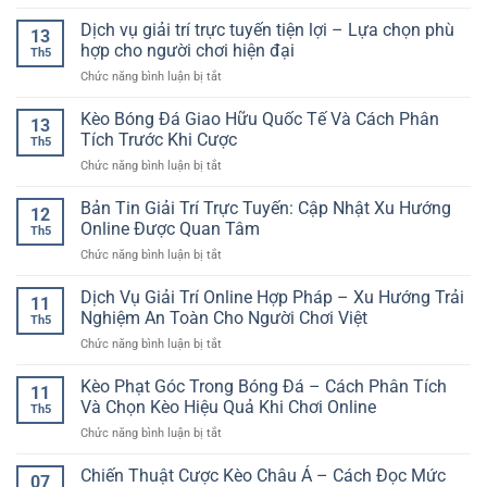
Hướng
online
Minh
Tiếp
Dẫn
Dịch vụ giải trí trực tuyến tiện lợi – Lựa chọn phù
an
Khi
13
Cận
Cược
toàn
hợp cho người chơi hiện đại
Tham
Th5
Thể
–
Gia
ở
Chức năng bình luận bị tắt
Thao
Không
Online
Dịch
Cơ
gian
vụ
Kèo Bóng Đá Giao Hữu Quốc Tế Và Cách Phân
Bản
trải
13
giải
RR88
Tích Trước Khi Cược
nghiệm
Th5
trí
Cho
hiện
ở
Chức năng bình luận bị tắt
trực
Người
đại
Kèo
tuyến
Mới
cho
Bóng
Bản Tin Giải Trí Trực Tuyến: Cập Nhật Xu Hướng
tiện
Bắt
12
người
Đá
lợi
Online Được Quan Tâm
Đầu
chơi
Th5
Giao
–
ở
Chức năng bình luận bị tắt
Hữu
Lựa
Bản
Quốc
chọn
Tin
Dịch Vụ Giải Trí Online Hợp Pháp – Xu Hướng Trải
Tế
phù
11
Giải
Và
Nghiệm An Toàn Cho Người Chơi Việt
hợp
Th5
Trí
Cách
cho
ở
Chức năng bình luận bị tắt
Trực
Phân
người
Dịch
Tuyến:
Tích
chơi
Vụ
Kèo Phạt Góc Trong Bóng Đá – Cách Phân Tích
Cập
Trước
11
hiện
Giải
Nhật
Và Chọn Kèo Hiệu Quả Khi Chơi Online
Khi
đại
Th5
Trí
Xu
Cược
ở
Chức năng bình luận bị tắt
Online
Hướng
Kèo
Hợp
Online
Phạt
Chiến Thuật Cược Kèo Châu Á – Cách Đọc Mức
Pháp
Được
07