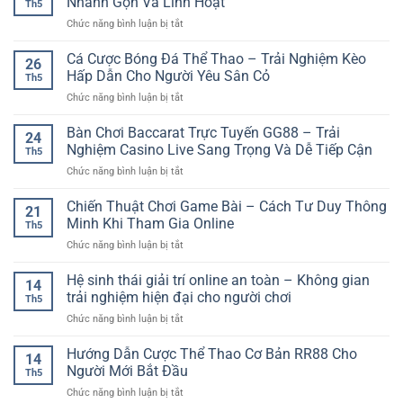
Nhanh Gọn Và Linh Hoạt
Th5
ở
Chức năng bình luận bị tắt
Tải
App
Cá Cược Bóng Đá Thể Thao – Trải Nghiệm Kèo
26
Giải
Hấp Dẫn Cho Người Yêu Sân Cỏ
Th5
Trí
ở
Chức năng bình luận bị tắt
Trên
Cá
Điện
Cược
Bàn Chơi Baccarat Trực Tuyến GG88 – Trải
Thoại
24
Bóng
–
Nghiệm Casino Live Sang Trọng Và Dễ Tiếp Cận
Th5
Đá
Trải
ở
Chức năng bình luận bị tắt
Thể
Nghiệm
Bàn
Thao
Nhanh
Chơi
Chiến Thuật Chơi Game Bài – Cách Tư Duy Thông
–
Gọn
21
Baccarat
Trải
Minh Khi Tham Gia Online
Và
Th5
Trực
Nghiệm
Linh
ở
Chức năng bình luận bị tắt
Tuyến
Kèo
Hoạt
Chiến
GG88
Hấp
Thuật
Hệ sinh thái giải trí online an toàn – Không gian
–
Dẫn
14
Chơi
Trải
trải nghiệm hiện đại cho người chơi
Cho
Th5
Game
Nghiệm
Người
ở
Chức năng bình luận bị tắt
Bài
Casino
Yêu
Hệ
–
Live
Sân
sinh
Hướng Dẫn Cược Thể Thao Cơ Bản RR88 Cho
Cách
Sang
14
Cỏ
thái
Tư
Người Mới Bắt Đầu
Trọng
Th5
giải
Duy
Và
ở
Chức năng bình luận bị tắt
trí
Thông
Dễ