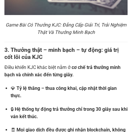
Game Bài Có Thưởng KJC: Đẳng Cấp Giải Trí, Trải Nghiệm
Thật Và Thưởng Minh Bạch
3. Thưởng thật – minh bạch – tự động: giá trị
cốt lõi của KJC
Điều khiến KJC khác biệt nằm ở
cơ chế trả thưởng minh
bạch và chính xác đến từng giây.
💎
Tỷ lệ thắng – thua công khai, cập nhật thời gian
thực.
🔒
Hệ thống tự động trả thưởng chỉ trong 30 giây sau khi
ván kết thúc.
🧾
Mọi giao dịch đều được ghi nhận blockchain, không