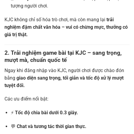
tượng người chơi.
KJC không chỉ số hóa trò chơi, mà còn mang lại
trải
nghiệm đậm chất văn hóa – vui có chừng mực, thưởng có
giá trị thật.
2. Trải nghiệm game bài tại KJC – sang trọng,
mượt mà, chuẩn quốc tế
Ngay khi đăng nhập vào KJC, người chơi được chào đón
bằng
giao diện sang trọng, tối giản và tốc độ xử lý mượt
tuyệt đối.
Các ưu điểm nổi bật:
⚡
Tốc độ chia bài dưới 0.3 giây.
💬
Chat và tương tác thời gian thực.