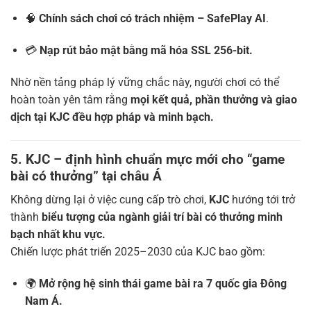
🧠
Chính sách chơi có trách nhiệm – SafePlay AI
.
💳
Nạp rút bảo mật bằng mã hóa SSL 256-bit.
Nhờ nền tảng pháp lý vững chắc này, người chơi có thể
hoàn toàn yên tâm rằng
mọi kết quả, phần thưởng và giao
dịch tại KJC đều hợp pháp và minh bạch.
5. KJC – định hình chuẩn mực mới cho “game
bài có thưởng” tại châu Á
Không dừng lại ở việc cung cấp trò chơi,
KJC
hướng tới trở
thành
biểu tượng của ngành giải trí bài có thưởng minh
bạch nhất khu vực.
Chiến lược phát triển 2025–2030 của KJC bao gồm:
🌍
Mở rộng hệ sinh thái game bài ra 7 quốc gia Đông
Nam Á.