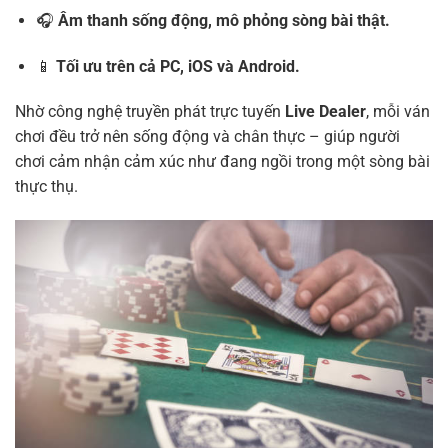
🎧
Âm thanh sống động, mô phỏng sòng bài thật.
📱
Tối ưu trên cả PC, iOS và Android.
Nhờ công nghệ truyền phát trực tuyến
Live Dealer
, mỗi ván
chơi đều trở nên sống động và chân thực – giúp người
chơi cảm nhận cảm xúc như đang ngồi trong một sòng bài
thực thụ.