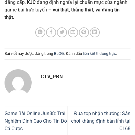
đẳng cấp,
KJC
đang định nghĩa lại chuẩn mực của ngành
game bài trực tuyến –
vui thật, thắng thật, và đáng tin
thật.
Bài viết này được đăng trong
BLOG
. Đánh dấu
liên kết thường trực
.
CTV_PBN
Game Bài Online Jun88: Trải
Đua top nhận thưởng: Sân
Nghiệm Đỉnh Cao Cho Tín Đồ
chơi khẳng định bản lĩnh tại
Cá Cược
C168