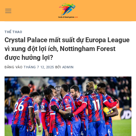
Bỏ
qua
nội
dung
THỂ THAO
Crystal Palace mất suất dự Europa League
vì xung đột lợi ích, Nottingham Forest
được hưởng lợi?
ĐĂNG VÀO
THÁNG 7 12, 2025
BỞI
ADMIN