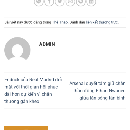
Bài viết này được đăng trong
Thể Thao
. Đánh dấu
liên kết thường trực
.
ADMIN
Endrick của Real Madrid đối
Arsenal quyết tâm giữ chân
mặt với thời gian hồi phục
thần đồng Ethan Nwaneri
dài hơn dự kiến vì chấn
giữa làn sóng tân binh
thương gân kheo