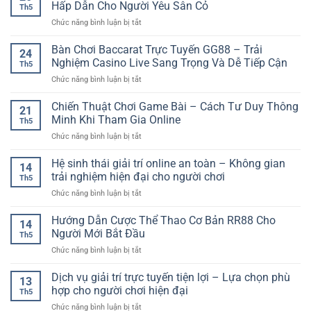
Giải
Hấp Dẫn Cho Người Yêu Sân Cỏ
Th5
Trí
ở
Chức năng bình luận bị tắt
Trên
Cá
Điện
Cược
Bàn Chơi Baccarat Trực Tuyến GG88 – Trải
Thoại
24
Bóng
–
Nghiệm Casino Live Sang Trọng Và Dễ Tiếp Cận
Th5
Đá
Trải
ở
Chức năng bình luận bị tắt
Thể
Nghiệm
Bàn
Thao
Nhanh
Chơi
Chiến Thuật Chơi Game Bài – Cách Tư Duy Thông
–
Gọn
21
Baccarat
Trải
Minh Khi Tham Gia Online
Và
Th5
Trực
Nghiệm
Linh
ở
Chức năng bình luận bị tắt
Tuyến
Kèo
Hoạt
Chiến
GG88
Hấp
Thuật
Hệ sinh thái giải trí online an toàn – Không gian
–
Dẫn
14
Chơi
Trải
trải nghiệm hiện đại cho người chơi
Cho
Th5
Game
Nghiệm
Người
ở
Chức năng bình luận bị tắt
Bài
Casino
Yêu
Hệ
–
Live
Sân
sinh
Hướng Dẫn Cược Thể Thao Cơ Bản RR88 Cho
Cách
Sang
14
Cỏ
thái
Tư
Người Mới Bắt Đầu
Trọng
Th5
giải
Duy
Và
ở
Chức năng bình luận bị tắt
trí
Thông
Dễ
Hướng
online
Minh
Tiếp
Dẫn
Dịch vụ giải trí trực tuyến tiện lợi – Lựa chọn phù
an
Khi
13
Cận
Cược
toàn
hợp cho người chơi hiện đại
Tham
Th5
Thể
–
Gia
ở
Chức năng bình luận bị tắt
Thao
Không