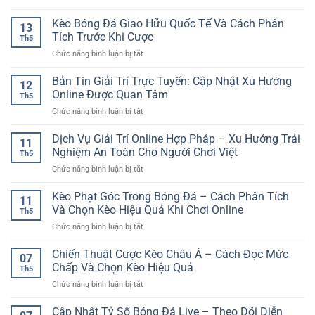
Online
Dịch
Cơ
gian
vụ
Kèo Bóng Đá Giao Hữu Quốc Tế Và Cách Phân
Bản
trải
13
giải
RR88
Tích Trước Khi Cược
nghiệm
Th5
trí
Cho
hiện
ở
Chức năng bình luận bị tắt
trực
Người
đại
Kèo
tuyến
Mới
cho
Bóng
Bản Tin Giải Trí Trực Tuyến: Cập Nhật Xu Hướng
tiện
Bắt
12
người
Đá
lợi
Online Được Quan Tâm
Đầu
chơi
Th5
Giao
–
ở
Chức năng bình luận bị tắt
Hữu
Lựa
Bản
Quốc
chọn
Tin
Dịch Vụ Giải Trí Online Hợp Pháp – Xu Hướng Trải
Tế
phù
11
Giải
Và
Nghiệm An Toàn Cho Người Chơi Việt
hợp
Th5
Trí
Cách
cho
ở
Chức năng bình luận bị tắt
Trực
Phân
người
Dịch
Tuyến:
Tích
chơi
Vụ
Kèo Phạt Góc Trong Bóng Đá – Cách Phân Tích
Cập
Trước
11
hiện
Giải
Nhật
Và Chọn Kèo Hiệu Quả Khi Chơi Online
Khi
đại
Th5
Trí
Xu
Cược
ở
Chức năng bình luận bị tắt
Online
Hướng
Kèo
Hợp
Online
Phạt
Chiến Thuật Cược Kèo Châu Á – Cách Đọc Mức
Pháp
Được
07
Góc
–
Chấp Và Chọn Kèo Hiệu Quả
Quan
Th5
Trong
Xu
Tâm
ở
Chức năng bình luận bị tắt
Bóng
Hướng
Chiến
Đá
Trải
Thuật
Cập Nhật Tỷ Số Bóng Đá Live – Theo Dõi Diễn
–
Nghiệm