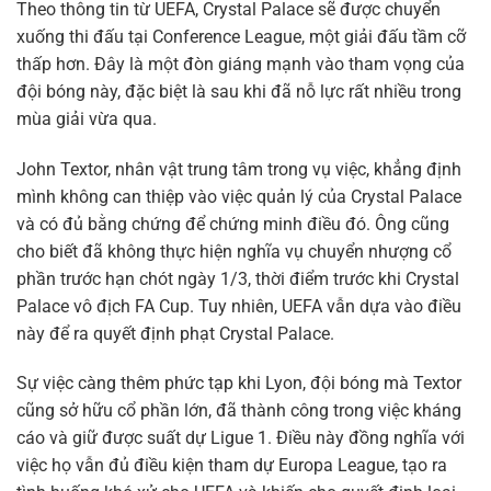
Theo thông tin từ UEFA, Crystal Palace sẽ được chuyển
xuống thi đấu tại Conference League, một giải đấu tầm cỡ
thấp hơn. Đây là một đòn giáng mạnh vào tham vọng của
đội bóng này, đặc biệt là sau khi đã nỗ lực rất nhiều trong
mùa giải vừa qua.
John Textor, nhân vật trung tâm trong vụ việc, khẳng định
mình không can thiệp vào việc quản lý của Crystal Palace
và có đủ bằng chứng để chứng minh điều đó. Ông cũng
cho biết đã không thực hiện nghĩa vụ chuyển nhượng cổ
phần trước hạn chót ngày 1/3, thời điểm trước khi Crystal
Palace vô địch FA Cup. Tuy nhiên, UEFA vẫn dựa vào điều
này để ra quyết định phạt Crystal Palace.
Sự việc càng thêm phức tạp khi Lyon, đội bóng mà Textor
cũng sở hữu cổ phần lớn, đã thành công trong việc kháng
cáo và giữ được suất dự Ligue 1. Điều này đồng nghĩa với
việc họ vẫn đủ điều kiện tham dự Europa League, tạo ra