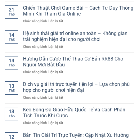
Bàn
Thao
Nhanh
Chơi
Chiến Thuật Chơi Game Bài – Cách Tư Duy Thông
–
Gọn
21
Baccarat
Trải
Minh Khi Tham Gia Online
Và
Th5
Trực
Nghiệm
Linh
ở
Chức năng bình luận bị tắt
Tuyến
Kèo
Hoạt
Chiến
GG88
Hấp
Thuật
Hệ sinh thái giải trí online an toàn – Không gian
–
Dẫn
14
Chơi
Trải
trải nghiệm hiện đại cho người chơi
Cho
Th5
Game
Nghiệm
Người
ở
Chức năng bình luận bị tắt
Bài
Casino
Yêu
Hệ
–
Live
Sân
sinh
Hướng Dẫn Cược Thể Thao Cơ Bản RR88 Cho
Cách
Sang
14
Cỏ
thái
Tư
Người Mới Bắt Đầu
Trọng
Th5
giải
Duy
Và
ở
Chức năng bình luận bị tắt
trí
Thông
Dễ
Hướng
online
Minh
Tiếp
Dẫn
Dịch vụ giải trí trực tuyến tiện lợi – Lựa chọn phù
an
Khi
13
Cận
Cược
toàn
hợp cho người chơi hiện đại
Tham
Th5
Thể
–
Gia
ở
Chức năng bình luận bị tắt
Thao
Không
Online
Dịch
Cơ
gian
vụ
Kèo Bóng Đá Giao Hữu Quốc Tế Và Cách Phân
Bản
trải
13
giải
RR88
Tích Trước Khi Cược
nghiệm
Th5
trí
Cho
hiện
ở
Chức năng bình luận bị tắt
trực
Người
đại
Kèo
tuyến
Mới
cho
Bóng
Bản Tin Giải Trí Trực Tuyến: Cập Nhật Xu Hướng
tiện
Bắt
12
người
Đá