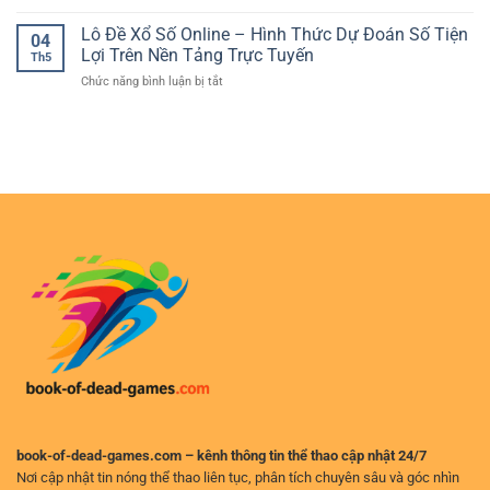
Quả
Kèo
Đá
Chấp
Khi
Thẻ
Lô Đề Xổ Số Online – Hình Thức Dự Đoán Số Tiện
Live
Và
04
Chơi
Phạt
–
Lợi Trên Nền Tảng Trực Tuyến
Chọn
Online
Th5
Bóng
Theo
Kèo
ở
Chức năng bình luận bị tắt
Đá
Dõi
Hiệu
Lô
Trực
Diễn
Quả
Đề
Tuyến
Biến
Xổ
–
Trận
Số
Cách
Đấu
Online
Phân
Nhanh
–
Tích
Và
Hình
Và
Chính
Thức
Chọn
Xác
Dự
Kèo
Đoán
Hiệu
Số
Quả
Tiện
Lợi
Trên
Nền
Tảng
Trực
Tuyến
book-of-dead-games.com – kênh thông tin thể thao cập nhật 24/7
Nơi cập nhật tin nóng thể thao liên tục, phân tích chuyên sâu và góc nhìn