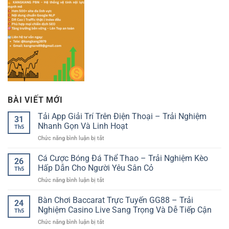
BÀI VIẾT MỚI
Tải App Giải Trí Trên Điện Thoại – Trải Nghiệm
31
Nhanh Gọn Và Linh Hoạt
Th5
ở
Chức năng bình luận bị tắt
Tải
App
Cá Cược Bóng Đá Thể Thao – Trải Nghiệm Kèo
26
Giải
Hấp Dẫn Cho Người Yêu Sân Cỏ
Th5
Trí
ở
Chức năng bình luận bị tắt
Trên
Cá
Điện
Cược
Bàn Chơi Baccarat Trực Tuyến GG88 – Trải
Thoại
24
Bóng
–
Nghiệm Casino Live Sang Trọng Và Dễ Tiếp Cận
Th5
Đá
Trải
ở
Chức năng bình luận bị tắt
Thể
Nghiệm