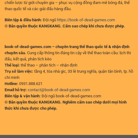
chiến lược từ giới chuyên gia – phục vụ cộng đồng đam mê bóng đá, thể
thao quốc tế và các giải đấu hàng đầu.
Biên tập & điều hành:
Đội ngũ
https://book-of-dead-games.com
© Bản quyền thuộc KANGKANG. Cấm sao chép khi chưa được phép.
book-of-dead-games.com – chuyên trang thể thao quốc tế & nhận định
chuyên sâu.
Cung cấp thông tin đáng tin cậy về thể thao toàn cầu: lịch thi
đấu, kết quả, phân tích kèo
Thể loại:
thể thao – phân tích – nhận định
Trụ sở làm việc:
tầng 4, tòa nhà gic, 33 lê trung nghĩa, quận tân bình, tp. hồ
chí minh
Hotline:
0931.888.621
Email hỗ trợ:
contact@book-of-dead-games.com
Biên tập & vận hành:
Đội ngũ book-of-dead-games.com
© Bản quyền thuộc KANGKANG. Nghiêm cấm sao chép dưới mọi hình
thức khi chưa được cho phép.