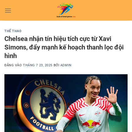
Bỏ
qua
nội
dung
THỂ THAO
Chelsea nhận tín hiệu tích cực từ Xavi
Simons, đẩy mạnh kế hoạch thanh lọc đội
hình
ĐĂNG VÀO
THÁNG 7 23, 2025
BỞI
ADMIN