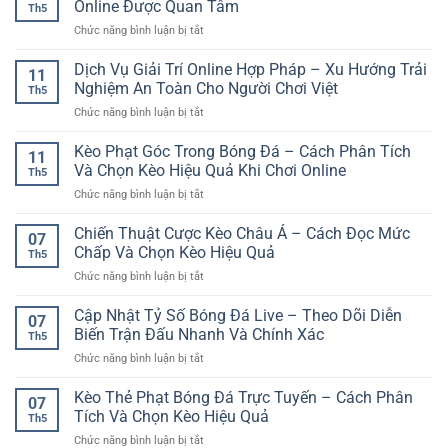
lợi
Online Được Quan Tâm
Đầu
chơi
Th5
Giao
–
ở
Chức năng bình luận bị tắt
Hữu
Lựa
Bản
Quốc
chọn
Tin
Dịch Vụ Giải Trí Online Hợp Pháp – Xu Hướng Trải
Tế
phù
11
Giải
Và
Nghiệm An Toàn Cho Người Chơi Việt
hợp
Th5
Trí
Cách
cho
ở
Chức năng bình luận bị tắt
Trực
Phân
người
Dịch
Tuyến:
Tích
chơi
Vụ
Kèo Phạt Góc Trong Bóng Đá – Cách Phân Tích
Cập
Trước
11
hiện
Giải
Nhật
Và Chọn Kèo Hiệu Quả Khi Chơi Online
Khi
đại
Th5
Trí
Xu
Cược
ở
Chức năng bình luận bị tắt
Online
Hướng
Kèo
Hợp
Online
Phạt
Chiến Thuật Cược Kèo Châu Á – Cách Đọc Mức
Pháp
Được
07
Góc
–
Chấp Và Chọn Kèo Hiệu Quả
Quan
Th5
Trong
Xu
Tâm
ở
Chức năng bình luận bị tắt
Bóng
Hướng
Chiến
Đá
Trải
Thuật
Cập Nhật Tỷ Số Bóng Đá Live – Theo Dõi Diễn
–
Nghiệm
07
Cược
Cách
Biến Trận Đấu Nhanh Và Chính Xác
An
Th5
Kèo
Phân
Toàn
ở
Chức năng bình luận bị tắt
Châu
Tích
Cho
Cập
Á
Và
Người
Nhật
Kèo Thẻ Phạt Bóng Đá Trực Tuyến – Cách Phân
–
Chọn
07
Chơi
Tỷ
Cách
Tích Và Chọn Kèo Hiệu Quả
Kèo
Việt
Th5
Số
Đọc
Hiệu
ở
Chức năng bình luận bị tắt
Bóng
Mức