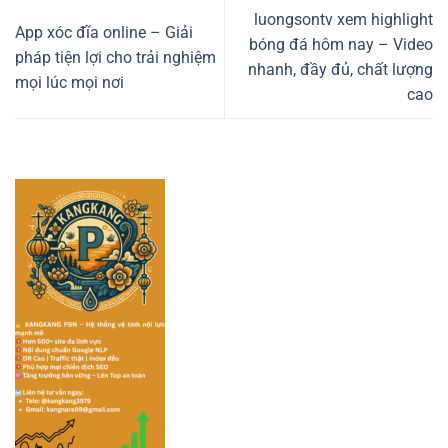
luongsontv xem highlight
App xóc đĩa online – Giải
bóng đá hôm nay – Video
pháp tiện lợi cho trải nghiệm
nhanh, đầy đủ, chất lượng
mọi lúc mọi nơi
cao