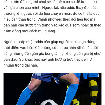
cảnh trận đấu, người chơi sẽ có thêm cơ sở để tự tin hơn
với lựa chọn của mình. Ngược lại, nếu odds thay đổi bất
thường, đi ngược với dữ liệu chuyên môn, đó có thể là dấu
hiệu cần thận trọng. Chính nhờ việc theo dõi liên tục mà
bạn hạn chế được tình trạng vào kèo quá sớm hoặc đi theo
đám đông một cách mù quáng.
Ngoài ra, cập nhật odds còn giúp người chơi chọn đúng
thời điểm vào tiền. Có những cửa cược nhìn rất ổn ở buổi
sáng nhưng đến gần giờ bóng lăn lại không còn giá trị như
ban đầu. Sự khác biệt này ảnh hưởng trực tiếp đến lợi
nhuận trong dài hạn.