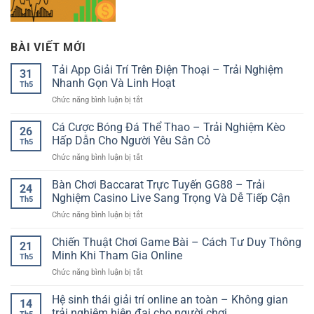
BÀI VIẾT MỚI
Tải App Giải Trí Trên Điện Thoại – Trải Nghiệm
31
Nhanh Gọn Và Linh Hoạt
Th5
ở
Chức năng bình luận bị tắt
Tải
App
Cá Cược Bóng Đá Thể Thao – Trải Nghiệm Kèo
26
Giải
Hấp Dẫn Cho Người Yêu Sân Cỏ
Th5
Trí
ở
Chức năng bình luận bị tắt
Trên
Cá
Điện
Cược
Bàn Chơi Baccarat Trực Tuyến GG88 – Trải
Thoại
24
Bóng
–
Nghiệm Casino Live Sang Trọng Và Dễ Tiếp Cận
Th5
Đá
Trải
ở
Chức năng bình luận bị tắt
Thể
Nghiệm
Bàn
Thao
Nhanh
Chơi
Chiến Thuật Chơi Game Bài – Cách Tư Duy Thông
–
Gọn
21
Baccarat
Trải
Minh Khi Tham Gia Online
Và
Th5
Trực
Nghiệm
Linh
ở
Chức năng bình luận bị tắt
Tuyến
Kèo
Hoạt
Chiến
GG88
Hấp
Thuật
Hệ sinh thái giải trí online an toàn – Không gian
–
Dẫn
14
Chơi
Trải
trải nghiệm hiện đại cho người chơi
Cho