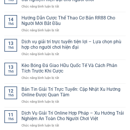
Th5
Game
Nghiệm
Người
ở
Chức năng bình luận bị tắt
Bài
Casino
Yêu
Hệ
–
Live
Sân
sinh
Hướng Dẫn Cược Thể Thao Cơ Bản RR88 Cho
Cách
Sang
14
Cỏ
thái
Tư
Người Mới Bắt Đầu
Trọng
Th5
giải
Duy
Và
ở
Chức năng bình luận bị tắt
trí
Thông
Dễ
Hướng
online
Minh
Tiếp
Dẫn
Dịch vụ giải trí trực tuyến tiện lợi – Lựa chọn phù
an
Khi
13
Cận
Cược
toàn
hợp cho người chơi hiện đại
Tham
Th5
Thể
–
Gia
ở
Chức năng bình luận bị tắt
Thao
Không
Online
Dịch
Cơ
gian
vụ
Kèo Bóng Đá Giao Hữu Quốc Tế Và Cách Phân
Bản
trải
13
giải
RR88
Tích Trước Khi Cược
nghiệm
Th5
trí
Cho
hiện
ở
Chức năng bình luận bị tắt
trực
Người
đại
Kèo
tuyến
Mới
cho
Bóng
Bản Tin Giải Trí Trực Tuyến: Cập Nhật Xu Hướng
tiện
Bắt
12
người
Đá
lợi
Online Được Quan Tâm
Đầu
chơi
Th5
Giao
–
ở
Chức năng bình luận bị tắt
Hữu
Lựa
Bản
Quốc
chọn
Tin
Dịch Vụ Giải Trí Online Hợp Pháp – Xu Hướng Trải
Tế
phù
11
Giải
Và
Nghiệm An Toàn Cho Người Chơi Việt
hợp
Th5
Trí
Cách
cho
ở
Chức năng bình luận bị tắt
Trực
Phân
người