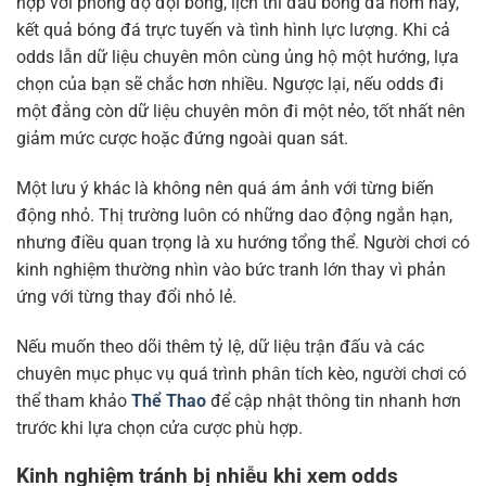
hợp với phong độ đội bóng, lịch thi đấu bóng đá hôm nay,
kết quả bóng đá trực tuyến và tình hình lực lượng. Khi cả
odds lẫn dữ liệu chuyên môn cùng ủng hộ một hướng, lựa
chọn của bạn sẽ chắc hơn nhiều. Ngược lại, nếu odds đi
một đằng còn dữ liệu chuyên môn đi một nẻo, tốt nhất nên
giảm mức cược hoặc đứng ngoài quan sát.
Một lưu ý khác là không nên quá ám ảnh với từng biến
động nhỏ. Thị trường luôn có những dao động ngắn hạn,
nhưng điều quan trọng là xu hướng tổng thể. Người chơi có
kinh nghiệm thường nhìn vào bức tranh lớn thay vì phản
ứng với từng thay đổi nhỏ lẻ.
Nếu muốn theo dõi thêm tỷ lệ, dữ liệu trận đấu và các
chuyên mục phục vụ quá trình phân tích kèo, người chơi có
thể tham khảo
Thể Thao
để cập nhật thông tin nhanh hơn
trước khi lựa chọn cửa cược phù hợp.
Kinh nghiệm tránh bị nhiễu khi xem odds