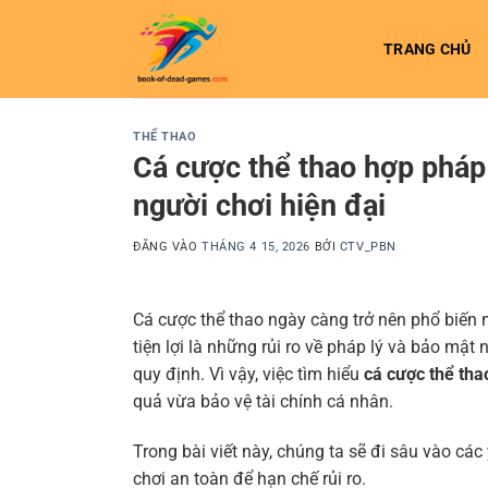
Bỏ
qua
TRANG CHỦ
nội
dung
THỂ THAO
Cá cược thể thao hợp pháp
người chơi hiện đại
ĐĂNG VÀO
THÁNG 4 15, 2026
BỞI
CTV_PBN
Cá cược thể thao ngày càng trở nên phổ biến n
tiện lợi là những rủi ro về pháp lý và bảo mậ
quy định. Vì vậy, việc tìm hiểu
cá cược thể tha
quả vừa bảo vệ tài chính cá nhân.
Trong bài viết này, chúng ta sẽ đi sâu vào các
chơi an toàn để hạn chế rủi ro.