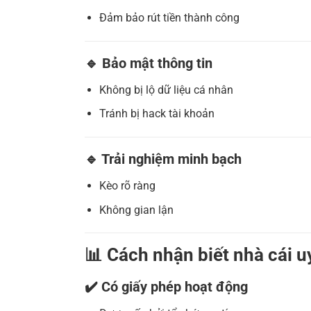
Đảm bảo rút tiền thành công
🔹 Bảo mật thông tin
Không bị lộ dữ liệu cá nhân
Tránh bị hack tài khoản
🔹 Trải nghiệm minh bạch
Kèo rõ ràng
Không gian lận
📊 Cách nhận biết nhà cái uy
✔️ Có giấy phép hoạt động